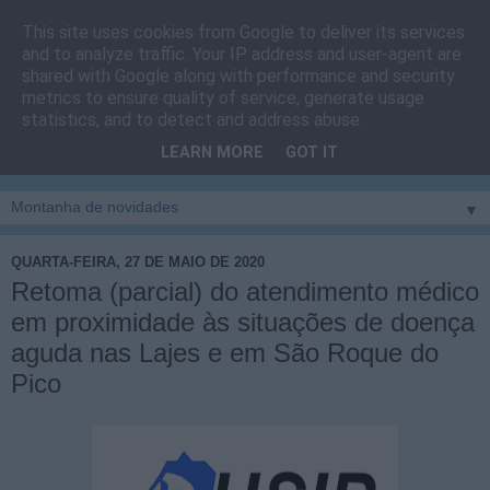
This site uses cookies from Google to deliver its services
Cais do Pico
and to analyze traffic. Your IP address and user-agent are
shared with Google along with performance and security
metrics to ensure quality of service, generate usage
Blog
sobre um pouco de tudo relacionado com a ilha
statistics, and to detect and address abuse.
montanha, sendo dado destaque à zona do Cais do Pico, à
LEARN MORE
GOT IT
vila e ao concelho de São Roque do Pico
▼
QUARTA-FEIRA, 27 DE MAIO DE 2020
Retoma (parcial) do atendimento médico
em proximidade às situações de doença
aguda nas Lajes e em São Roque do
Pico