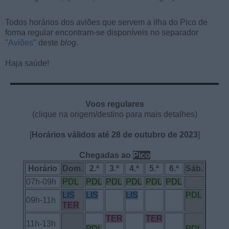
Todos horários dos aviões que servem a ilha do Pico de
forma regular encontram-se disponíveis no separador
"
Aviões
" deste
blog
.
Haja saúde!
Voos regulares
(clique na origem/destino para mais detalhes)
[
Horários válidos até 28 de outubro de 2023
]
Chegadas ao
Pico
Horário
Dom.
2.ª
3.ª
4.ª
5.ª
6.ª
Sáb.
07h-09h
PDL
PDL
PDL
PDL
PDL
PDL
LIS
LIS
LIS
PDL
09h-11h
TER
TER
TER
11h-13h
PDL
PDL