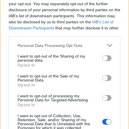
your opt-out. You may separately opt-out of the further
Escala de navios de mercadorias no
disclosure of your personal information by third parties on the
Porto do Cais do Pico — outubro 2024
IAB’s list of downstream participants. This information may
also be disclosed by us to third parties on the
IAB’s List of
Downstream Participants
that may further disclose it to other
third parties.
Personal Data Processing Opt Outs
I want to opt-out of the Sharing of my
personal data.
A
Transinsular
publicou no seu
site
a escala para o mês de
Opted In
outubro de 2024 dos navios de carga que efetuam a ligação
Continente - Açores (clique na tabela seguinte para
I want to opt-out of the Sale of my
conhecer esta escala).
Personal Data.
Opted In
I want to opt-out of processing my
Personal Data for Targeted Advertising.
Opted In
I want to opt-out of Collection, Use,
Retention, Sale, and/or Sharing of my
Personal Data that Is Unrelated with the
Purposes for which it was collected.