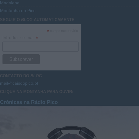
Madalena
Montanha do Pico
SEGUIR O
BLOG
AUTOMATICAMENTE
*
campo necessário
*
Introduzir e-mail
CONTACTO DO
BLOG
mail@caisdopico.pt
CLIQUE NA MONTANHA PARA OUVIR:
Crónicas na Rádio Pico