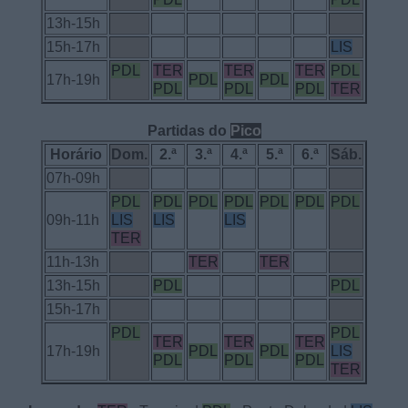
13h-15h
15h-17h
LIS
PDL
TER
TER
TER
PDL
17h-19h
PDL
PDL
PDL
PDL
PDL
TER
Partidas do
Pico
Horário
Dom.
2.ª
3.ª
4.ª
5.ª
6.ª
Sáb.
07h-09h
PDL
PDL
PDL
PDL
PDL
PDL
PDL
09h-11h
LIS
LIS
LIS
TER
11h-13h
TER
TER
13h-15h
PDL
PDL
15h-17h
PDL
PDL
TER
TER
TER
17h-19h
PDL
PDL
LIS
PDL
PDL
PDL
TER