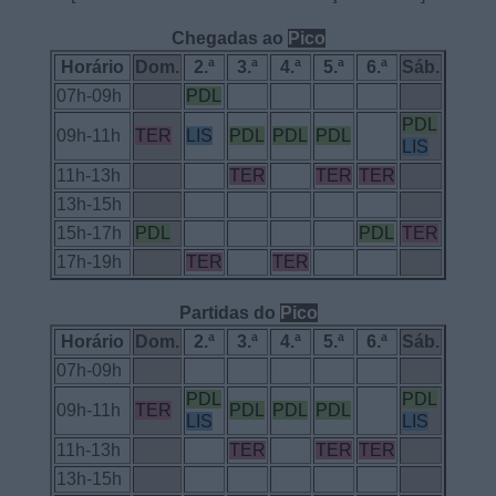
Chegadas ao
Pico
Horário
Dom.
2.ª
3.ª
4.ª
5.ª
6.ª
Sáb.
07h-09h
PDL
PDL
09h-11h
TER
LIS
PDL
PDL
PDL
LIS
11h-13h
TER
TER
TER
13h-15h
15h-17h
PDL
PDL
TER
17h-19h
TER
TER
Partidas do
Pico
Horário
Dom.
2.ª
3.ª
4.ª
5.ª
6.ª
Sáb.
07h-09h
PDL
PDL
09h-11h
TER
PDL
PDL
PDL
LIS
LIS
11h-13h
TER
TER
TER
13h-15h