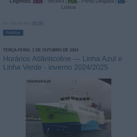
Legenda:
TER
- Terceira |
PDL
- Ponta Delgada |
LIS
-
Lisboa
Ivo Sousa
à(s)
00:00
Partilhar
TERÇA-FEIRA, 1 DE OUTUBRO DE 2024
Horários Atlânticoline — Linha Azul e
Linha Verde - inverno 2024/2025