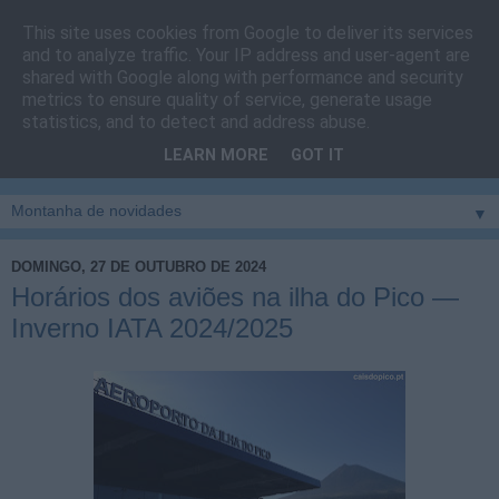
This site uses cookies from Google to deliver its services
Cais do Pico
and to analyze traffic. Your IP address and user-agent are
shared with Google along with performance and security
metrics to ensure quality of service, generate usage
Blog
sobre um pouco de tudo relacionado com a ilha
statistics, and to detect and address abuse.
montanha, sendo dado destaque à zona do Cais do Pico, à
LEARN MORE
GOT IT
vila e ao concelho de São Roque do Pico
▼
DOMINGO, 27 DE OUTUBRO DE 2024
Horários dos aviões na ilha do Pico —
Inverno IATA 2024/2025