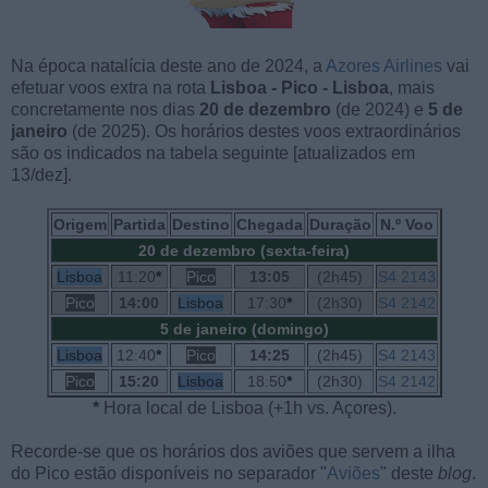
Na época natalícia deste ano de 2024, a
Azores Airlines
vai
efetuar voos extra na rota
Lisboa - Pico - Lisboa
, mais
concretamente nos dias
20 de dezembro
(de 2024) e
5 de
janeiro
(de 2025). Os horários destes voos extraordinários
são os indicados na tabela seguinte [atualizados em
13/dez].
Origem
Partida
Destino
Chegada
Duração
N.º Voo
20 de dezembro (sexta-feira)
Lisboa
11:20
*
Pico
13:05
(2h45)
S4 2143
Pico
14:00
Lisboa
17:30
*
(2h30)
S4 2142
5 de janeiro (domingo)
Lisboa
12:40
*
Pico
14:25
(2h45)
S4 2143
Pico
15:20
Lisboa
18:50
*
(2h30)
S4 2142
*
Hora local de Lisboa (+1h vs. Açores).
Recorde-se que os horários dos aviões que servem a ilha
do Pico estão disponíveis no separador "
Aviões
" deste
blog
.