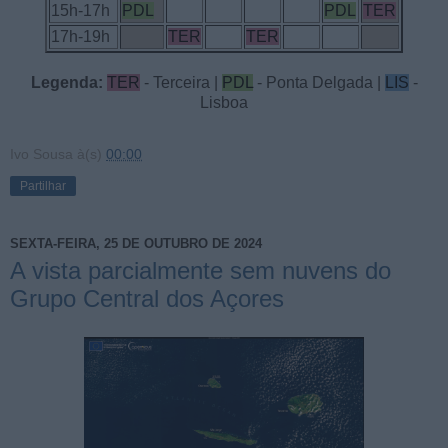
15h-17h
PDL
PDL
TER
17h-19h
TER
TER
Legenda:
TER
- Terceira |
PDL
- Ponta Delgada |
LIS
-
Lisboa
Ivo Sousa
à(s)
00:00
Partilhar
SEXTA-FEIRA, 25 DE OUTUBRO DE 2024
A vista parcialmente sem nuvens do
Grupo Central dos Açores