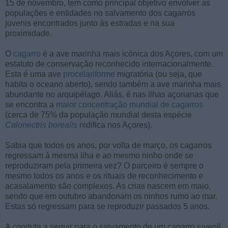
15 de novembro, tem como principal objetivo envolver as
populações e entidades no salvamento dos cagarros
juvenis encontrados junto às estradas e na sua
proximidade.
O
cagarro
é a ave marinha mais icónica dos Açores, com um
estatuto de conservação reconhecido internacionalmente.
Esta é uma ave
procelariforme
migratória (ou seja, que
habita o oceano aberto), sendo também a ave marinha mais
abundante no arquipélago. Aliás, é nas ilhas açorianas que
se encontra a
maior concentração mundial de cagarros
(cerca de 75% da população mundial desta espécie
Calonectris borealis
nidifica nos Açores).
Sabia que todos os anos, por volta de março, os cagarros
regressam à mesma ilha e ao mesmo ninho onde se
reproduziram pela primeira vez? O parceiro é sempre o
mesmo todos os anos e os rituais de reconhecimento e
acasalamento são complexos. As crias nascem em maio,
sendo que em outubro abandonam os ninhos rumo ao mar.
Estas só regressam para se reproduzir passados 5 anos.
A conduta a seguir para o salvamento de um cagarro juvenil