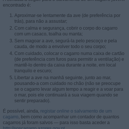
encontrado é:
Aproximar-se lentamente da ave (de preferência por
trás), para não a assustar;
Com calma e segurança, cobrir o corpo do cagarro
com um casaco, toalha ou manta;
Sem magoar a ave, segurá-la pelo pescoço e pela
cauda, de modo a envolver todo o seu corpo;
Com cuidado, colocar o cagarro numa caixa de cartão
(de preferência com furos para permitir a ventilação) e
mantê-lo dentro da caixa durante a noite, em local
tranquilo e escuro;
Libertar a ave na manhã seguinte, junto ao mar,
pousando-a com cuidado no chão (não se preocupe
se o cagarro levar algum tempo a reagir e a voar para
o mar, pois ele continuará a sua viagem quando se
sentir preparado).
É possível, ainda,
registar
online
o salvamento de um
cagarro
, bem como acompanhar um contador de quantos
cagarros já foram salvos — para isso basta aceder a
http://soscagarro.azores.gov.pt