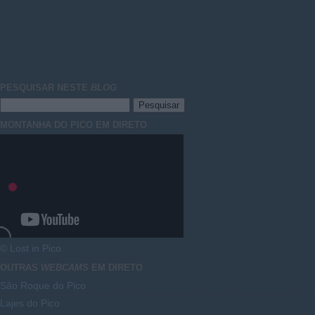
PESQUISAR NESTE
BLOG
MONTANHA DO PICO EM DIRETO
© Lost in Pico
OUTRAS
WEBCAMS
EM DIRETO
São Roque do Pico
Lajes do Pico