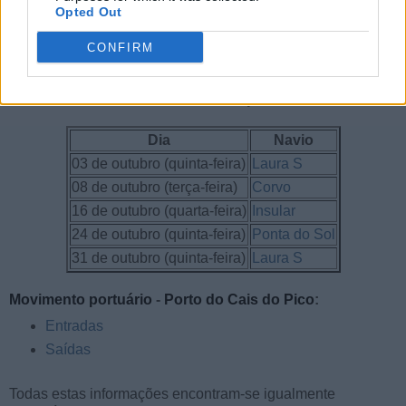
Opted Out
Os navios e as datas em que os mesmos vão visitar o
Porto
CONFIRM
do Cais do Pico
, na vila de São Roque do Pico, encontram-
se indicados na tabela seguinte (clicando no nome do navio
abre uma nova janela com a localização atual do mesmo).
Dia
Navio
03 de outubro (quinta-feira)
Laura S
08 de outubro (terça-feira)
Corvo
16 de outubro (quarta-feira)
Insular
24 de outubro (quinta-feira)
Ponta do Sol
31 de outubro (quinta-feira)
Laura S
Movimento portuário
-
Porto do Cais do Pico
:
Entradas
Saídas
Todas estas informações encontram-se igualmente