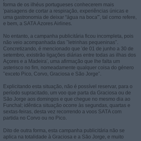
forma de os ilhéus portugueses conhecerem mais
'paisagens de cortar a respiração, experiências únicas e
uma gastronomia de deixar “água na boca”', tal como refere,
e bem, a SATA Azores Airlines.
No entanto, a campanha publicitária ficou incompleta, pois
não veio acompanhada das "letrinhas pequeninas".
Concretizando, é mencionado que 'de 01 de junho a 30 de
setembro, existirão ligações diárias entre todas as ilhas dos
Açores e a Madeira', uma afirmação que lhe falta um
asterisco no fim, nomeadamente qualquer coisa do género
"exceto Pico, Corvo, Graciosa e São Jorge".
Explicitando esta situação, não é possível reservar, para o
período supracitado, um voo que parta da Graciosa ou de
São Jorge aos domingos e que chegue no mesmo dia ao
Funchal; idêntica situação ocorre às segundas, quartas e
sextas-feiras, desta vez recorrendo a voos SATA com
partida no Corvo ou no Pico.
Dito de outra forma, esta campanha publicitária não se
aplica na totalidade à Graciosa e a São Jorge, e muito