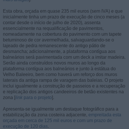
Esta obra, orçada em quase 235 mil euros (sem IVA) e que
inicialmente tinha um prazo de execução de cinco meses (a
contar desde o início de julho de 2020), assenta
essencialmente na requalificação de pavimentos,
nomeadamente na cobertura do pavimento com um tapete
betuminoso de cor avermelhada, salvaguardando-se o
lajeado de pedra remanescente do antigo pátio de
desmancha; adicionalmente, a plataforma contígua aos
balneários será pavimentada com um deck a imitar madeira.
Serão ainda construídos novos muros ao longo da
plataforma contígua aos balneários e junto à estátua do
Velho Baleeiro, bem como haverá um reforço dos muros
laterais da antiga rampa de varagem das baleias. O projeto
inclui igualmente a construção de passeios e a recuperação
e replicação dos antigos candeeiros de betão existentes na
zona [
link
para o projeto
].
Apresenta-se igualmente um destaque fotográfico para a
estabilização da zona costeira adjacente,
empreitada esta
orçada em cerca de 125 mil euros e com um prazo de
execução de 120 dias
.