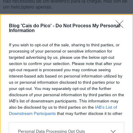
não necessitou de um teleférico para lá chegar, mas sim de
um helicóptero apenas.
Por fim, mas não menos importante, há que referir os
factores de impacto ambiental, quer do ser humano na
Blog 'Cais do Pico' -
Do Not Process My Personal
Information
natureza, quer desta nas infraestruturas: o que seria da
montanha do Pico com as "artificialidades" das estruturas
de um teleférico, continuaria a ser olhada como uma
If you wish to opt-out of the sale, sharing to third parties, or
montanha totalmente natural? A sua sombra, que se projeta
processing of your personal or sensitive information for
na terra e no mar, tão característica, tão bela e tão
targeted advertising by us, please use the below opt-out
fotogénica, não passaria a incluir umas torres cá e lá? E as
section to confirm your selection. Please note that after your
intempéries que assolam a montanha, não poderiam
opt-out request is processed you may continue seeing
danificar o teleférico, eventualmente necessitando de
interest-based ads based on personal information utilized by
inúmeras reparações anuais?
us or personal information disclosed to third parties prior to
your opt-out. You may separately opt-out of the further
Em suma, propõe-se trocar pegadas por cabos aéreos, bem
disclosure of your personal information by third parties on the
como uma experiência de montanhismo por comodismo,
IAB’s list of downstream participants. This information may
isto na
Reserva Natural da Montanha do Pico
, para depois
also be disclosed by us to third parties on the
IAB’s List of
se manter o convite a um turismo de natureza... Enfim, há
Downstream Participants
that may further disclose it to other
muitas ideias que sobem à cabeça de alguns, mas esta
third parties.
parece daquelas que vêm de teleférico, daqueles que
sobem... mas logo depois descem!
Personal Data Processing Opt Outs