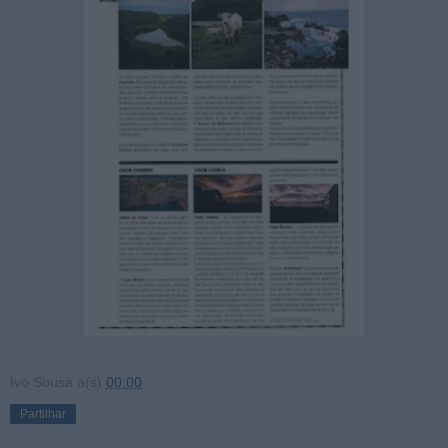
Ivo Sousa
à(s)
00:00
Partilhar