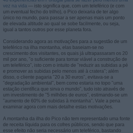
vez na vida
— isto significa que, com um teleférico (e com
um eventual fecho do trilho), o Pico deixaria de ter algo
único no mundo, para passar a ser apenas mais um ponto
de elevada altitude ao qual se sobe facilmente, ou seja,
igual a tantos outros por esse planeta fora.
Considerando agora as motivações para a sugestão de um
teleférico na ilha montanha, elas baseiam-se no
crescimento dos visitantes, os quais já ultrapassaram os 20
mil por ano, "o suficiente para tornar viável a construção de
um teleférico", isto com o intuito de "reduzir as subidas a pé
e promover as subidas pelo menos até à cratera"; além
disso, o cliente pagaria "20 a 30 euros", evitava-se a
"degradação ambiental", bem como estaria no topo "uma
estação científica que sirva o mundo", tudo isto através de
um investimento de "5 milhões de euros", estimando-se um
"aumento de 60% de subidas à montanha". Vale a pena
examinar agora com mais detalhe estas motivações.
A montanha da ilha do Pico não tem representado uma fonte
de receita líquida para os cofres públicos, sendo que para
esse efeito não seria necessário um teleférico, bastando