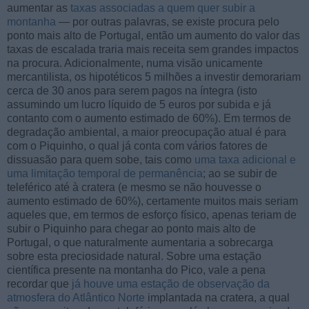
aumentar as
taxas associadas a quem quer subir a
montanha
— por outras palavras, se existe procura pelo
ponto mais alto de Portugal, então um aumento do valor das
taxas de escalada traria mais receita sem grandes impactos
na procura. Adicionalmente, numa visão unicamente
mercantilista, os hipotéticos 5 milhões a investir demorariam
cerca de 30 anos para serem pagos na íntegra (isto
assumindo um lucro líquido de 5 euros por subida e já
contanto com o aumento estimado de 60%). Em termos de
degradação ambiental, a maior preocupação atual é para
com o Piquinho, o qual já conta com vários fatores de
dissuasão para quem sobe, tais como
uma taxa adicional e
uma limitação temporal de permanência
; ao se subir de
teleférico até à cratera (e mesmo se não houvesse o
aumento estimado de 60%), certamente muitos mais seriam
aqueles que, em termos de esforço físico, apenas teriam de
subir o Piquinho para chegar ao ponto mais alto de
Portugal, o que naturalmente aumentaria a sobrecarga
sobre esta preciosidade natural. Sobre uma estação
científica presente na montanha do Pico, vale a pena
recordar que
já houve uma estação de observação da
atmosfera do Atlântico Norte
implantada na cratera, a qual