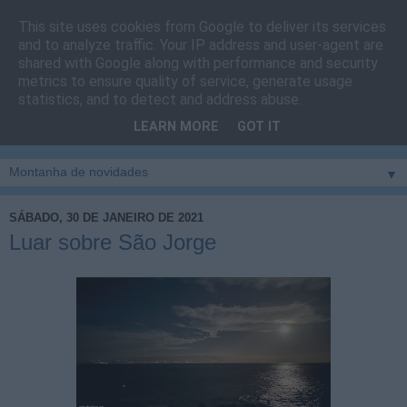
This site uses cookies from Google to deliver its services
Cais do Pico
and to analyze traffic. Your IP address and user-agent are
shared with Google along with performance and security
metrics to ensure quality of service, generate usage
Blog
sobre um pouco de tudo relacionado com a ilha
statistics, and to detect and address abuse.
montanha, sendo dado destaque à zona do Cais do Pico, à
LEARN MORE
GOT IT
vila e ao concelho de São Roque do Pico
▼
SÁBADO, 30 DE JANEIRO DE 2021
Luar sobre São Jorge