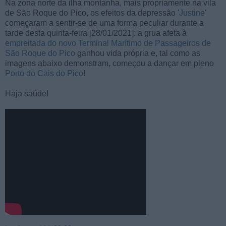
Na zona norte da ilha montanha, mais propriamente na vila
de São Roque do Pico, os efeitos da depressão '
Justine
'
começaram a sentir-se de uma forma peculiar durante a
tarde desta quinta-feira [28/01/2021]: a grua afeta à
empreitada do novo Terminal Marítimo de Passageiros de
São Roque do Pico
ganhou vida própria e, tal como as
imagens abaixo demonstram, começou a dançar em pleno
Porto do Cais do Pico
!
Haja saúde!