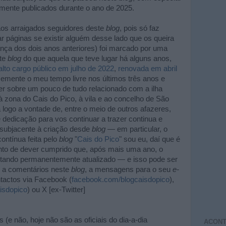
mente publicados durante o ano de 2025.
aos arraigados seguidores deste
blog
, pois só faz
zar páginas se existir alguém desse lado que os queira
nça dos dois anos anteriores) foi marcado por uma
ste
blog
do que aquela que teve lugar há alguns anos,
to cargo público em julho de 2022
,
renovada em abril
memente o meu tempo livre nos últimos três anos e
r sobre um pouco de tudo relacionado com a ilha
zona do Cais do Pico, à vila e ao concelho de São
logo a vontade de, entre o meio de outros afazeres,
dedicação para vos continuar a trazer continua e
á subjacente à criação desde
blog
— em particular, o
ontínua feita pelo
blog
"
Cais do Pico
" sou eu, daí que é
nto de dever cumprido que, após mais uma ano, o
tando permanentemente atualizado — e isso pode ser
 a comentários neste
blog
, a mensagens para o seu
e-
ntactos via Facebook (
facebook.com/blogcaisdopico
),
isdopico
) ou X [ex-Twitter]
s (e não, hoje não são as oficiais do dia-a-dia
ACONT