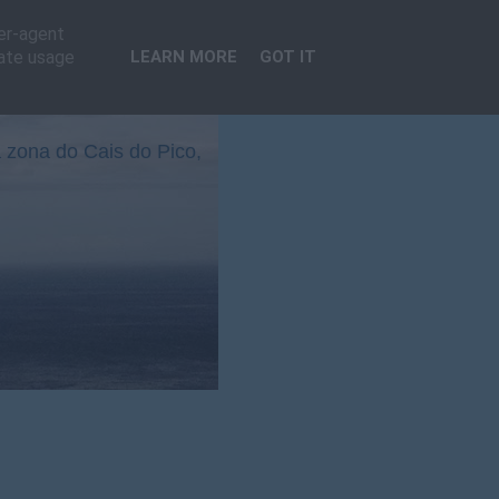
ser-agent
rate usage
LEARN MORE
GOT IT
 zona do Cais do Pico,