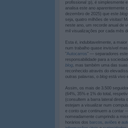
profissional :p), é simplesmente 
analisa este ano aparentemente c
dezembro de 2025) que este
blog
seja, quatro milhões de visitas! 
neste ano, um recorde anual de v
mil visualizações por cada mês d
Esta é, indubitavelmente, a maio
num trabalho quase invisível mas
"
Autocarros
" — separadores este
responsabilidade para a socieda
blog
, mas também uma das suas 
reconhecido através do elevadíss
outras palavras, o
blog
está vivo 
Assim, os mais de 3.500 seguido
(64%, 35% e 1% do total, respet
(consultem a barra lateral direita 
estejam a visualizar num comput
e conto que continuem a contar
nomeadamente cumprindo a missã
horários dos
barcos
,
aviões
e
aut