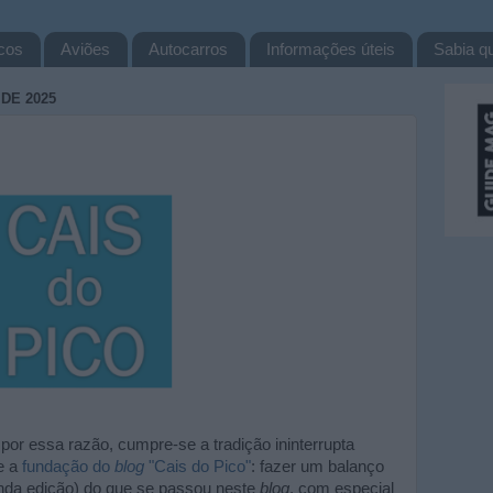
cos
Aviões
Autocarros
Informações úteis
Sabia qu
DE 2025
 por essa razão, cumpre-se a tradição ininterrupta
e a
fundação do
blog
"Cais do Pico"
: fazer um balanço
nda edição) do que se passou neste
blog
, com especial