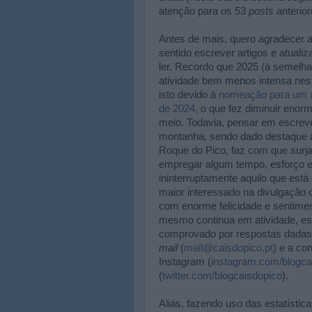
atenção para os 53
posts
anterior
Antes de mais, quero agradecer 
sentido escrever artigos e atuali
ler. Recordo que 2025 (à semelha
atividade bem menos intensa ne
isto devido à
nomeação para um al
de 2024
, o que fez diminuir enor
meio. Todavia, pensar em escreve
montanha, sendo dado destaque à 
Roque do Pico, faz com que surja 
empregar algum tempo, esforço e 
ininterruptamente aquilo que est
maior interessado na divulgação c
com enorme felicidade e sentime
mesmo continua em atividade, es
comprovado por respostas dadas
mail
(
mail@caisdopico.pt
) e a co
Instagram (
instagram.com/blogca
(
twitter.com/blogcaisdopico
).
Aliás, fazendo uso das estatística