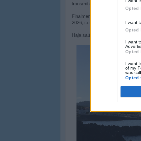
I want t
transmitido pessoalmente —
obr
Opted 
Finalmente, e concluindo este lo
I want t
2026, com muita saúde e boa dis
Opted 
Haja saúde!
I want 
Advertis
Opted 
I want t
of my P
was col
Opted 