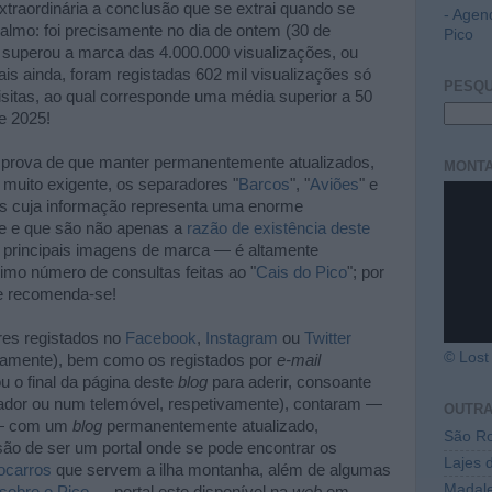
extraordinária a conclusão que se extrai quando se
- Agen
almo: foi precisamente no dia de ontem (30 de
Pico
superou a marca das 4.000.000 visualizações, ou
Mais ainda, foram registadas 602 mil visualizações só
PESQU
isitas, ao qual corresponde uma média superior a 50
e 2025!
r prova de que manter permanentemente atualizados,
MONTA
 muito exigente, os separadores "
Barcos
", "
Aviões
" e
s cuja informação representa uma enorme
de e que são não apenas a
razão de existência deste
principais imagens de marca — é altamente
imo número de consultas feitas ao "
Cais do Pico
"; por
e recomenda-se!
res registados no
Facebook
,
Instagram
ou
Twitter
© Lost 
ivamente), bem como os registados por
e-mail
ou o final da página deste
blog
para aderir, consoante
ador ou num telemóvel, respetivamente), contaram —
OUTR
 — com um
blog
permanentemente atualizado,
São Ro
o de ser um portal onde se pode encontrar os
Lajes 
ocarros
que servem a ilha montanha, além de algumas
Madal