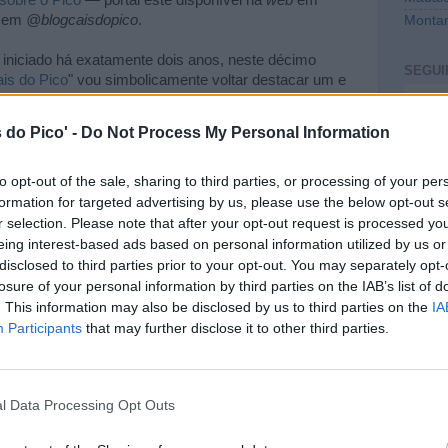
sobre o Pico
— portal este disponível na
web
em
s em
@blogcaisdopico
.
Montan
iniciado há exatamente dois anos, neste décimo
SEGUI
is do Pico
" vou simbolicamente voltar destacar um e
o de julho): "
6.º voo Lisboa/Pico tem início esta sexta-
 só (mais uma) demonstração de como "o Pico está na
Intro
 do Pico' -
Do Not Process My Personal Information
emos sempre sonhar em altos (e muitos) voos, e o
no de fundação deste
blog
(2014) havia, durante o
a capital portuguesa e a ilha montanha, enquanto no
to opt-out of the sale, sharing to third parties, or processing of your per
na Terceira), a verdade é que a chegada ao sexto voo
formation for targeted advertising by us, please use the below opt-out s
erança e tenacidade das gentes do Pico, algo que
r selection. Please note that after your opt-out request is processed y
eing interest-based ads based on personal information utilized by us or
disclosed to third parties prior to your opt-out. You may separately opt-
 de (voltar a) desafiar os leitores deste
blog
a
losure of your personal information by third parties on the IAB’s list of
ue...
" e a verificarem se já tinham conhecimento das
. This information may also be disclosed by us to third parties on the
IA
CONT
s eu próprio desconhecia inicialmente a maioria delas!
Participants
that may further disclose it to other third parties.
partilhar, em destaque diferente, imagem que tem
mail@c
vos deste
blog
, elevada desta vez a "imagem do ano"
 os visitantes do "
Cais do Pico
", especialmente
PREVI
 a todas as pessoas que têm ajudado a divulgar o
l Data Processing Opt Outs
lhões de visualizações, por estarem sempre aí desse
e apoio contínuo ao longo dos anos que me têm