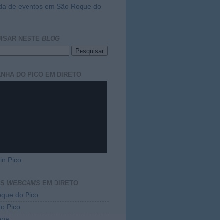
da de eventos em São Roque do
ISAR NESTE
BLOG
NHA DO PICO EM DIRETO
in Pico
AS
WEBCAMS
EM DIRETO
que do Pico
do Pico
ena