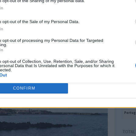
o opt-out of the Sharing of my personal data.
igado!
In
ngo
post
, quero desejar a todos um Feliz Ano Novo de
o opt-out of the Sale of my Personal Data.
posição!
In
to opt-out of processing my Personal Data for Targeted
ing.
In
o opt-out of Collection, Use, Retention, Sale, and/or Sharing
ersonal Data that Is Unrelated with the Purposes for which it
lected.
Out
CONFIRM
TOTAL