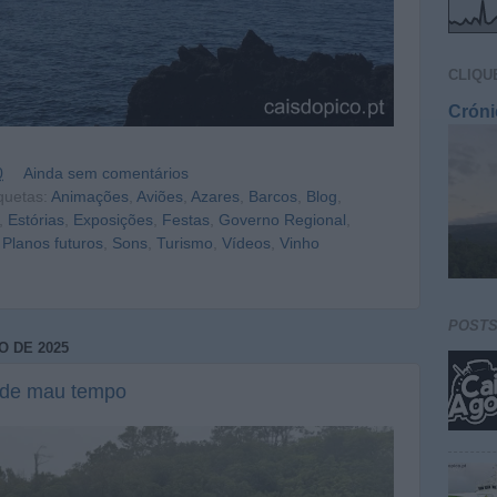
CLIQU
Cróni
0
Ainda sem comentários
quetas:
Animações
,
Aviões
,
Azares
,
Barcos
,
Blog
,
,
Estórias
,
Exposições
,
Festas
,
Governo Regional
,
,
Planos futuros
,
Sons
,
Turismo
,
Vídeos
,
Vinho
POST
O DE 2025
 de mau tempo