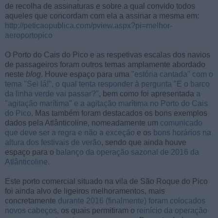
de recolha de assinaturas e sobre a qual convido todos
aqueles que concordam com ela a assinar a mesma em:
http://peticaopublica.com/pview.aspx?pi=melhor-
aeroportopico
O Porto do Cais do Pico e as respetivas escalas dos navios
de passageiros foram outros temas amplamente abordado
neste
blog
. Houve espaço para uma
"estória cantada" com o
tema "Sei lá!", o qual tenta responder à pergunta "E o barco
da linha verde vai passar?"
, bem como foi apresentada
a
"agitação marítima" e a agitação marítima no Porto do Cais
do Pico
. Mas também foram destacados os bons exemplos
dados pela Atlânticoline, nomeadamente um
comunicado
que deve ser a regra e não a exceção
e os
bons horários na
altura dos festivais de verão
, sendo que ainda houve
espaço para o
balanço da operação sazonal de 2016 da
Atlânticoline
.
Este porto comercial situado na vila de São Roque do Pico
foi ainda alvo de ligeiros melhoramentos, mais
concretamente
durante 2016 (finalmente) foram colocados
novos cabeços
, os quais permitiram o
reinício da operação