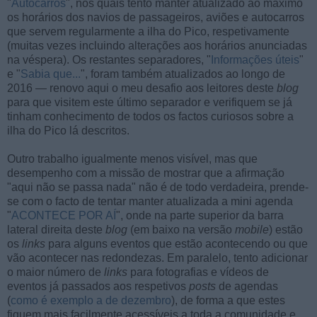
"
Autocarros
", nos quais tento manter atualizado ao máximo
os horários dos navios de passageiros, aviões e autocarros
que servem regularmente a ilha do Pico, respetivamente
(muitas vezes incluindo alterações aos horários anunciadas
na véspera). Os restantes separadores, "
Informações úteis
"
e "
Sabia que...
", foram também atualizados ao longo de
2016 — renovo aqui o meu desafio aos leitores deste
blog
para que visitem este último separador e verifiquem se já
tinham conhecimento de todos os factos curiosos sobre a
ilha do Pico lá descritos.
Outro trabalho igualmente menos visível, mas que
desempenho com a missão de mostrar que a afirmação
"aqui não se passa nada" não é de todo verdadeira, prende-
se com o facto de tentar manter atualizada a mini agenda
"
ACONTECE POR AÍ
", onde na parte superior da barra
lateral direita deste
blog
(em baixo na versão
mobile
) estão
os
links
para alguns eventos que estão acontecendo ou que
vão acontecer nas redondezas. Em paralelo, tento adicionar
o maior número de
links
para fotografias e vídeos de
eventos já passados aos respetivos
posts
de agendas
(
como é exemplo a de dezembro
), de forma a que estes
fiquem mais facilmente acessíveis a toda a comunidade e