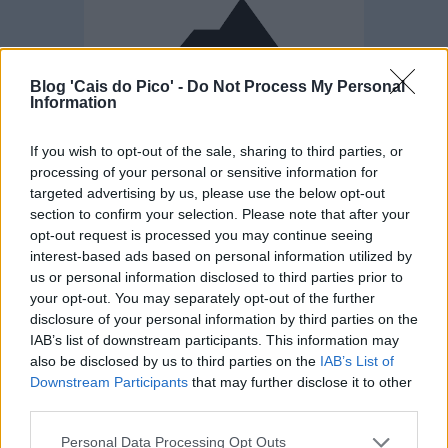
Blog 'Cais do Pico' -
Do Not Process My Personal
Information
If you wish to opt-out of the sale, sharing to third parties, or
processing of your personal or sensitive information for
Ao longo do mês de
janeiro de 2017
irá ter lugar na
ilha do
targeted advertising by us, please use the below opt-out
Pico
a terceira edição do "
Montanha Pico Festival
", um
section to confirm your selection. Please note that after your
festival que pretende estimular iniciativas concretas a todos
opt-out request is processed you may continue seeing
os níveis para enfrentar as ameaças, melhorar a qualidade
interest-based ads based on personal information utilized by
de vida e sustentar ambientes saudáveis nas regiões
us or personal information disclosed to third parties prior to
montanhosas do mundo, mais especificamente na ilha
your opt-out. You may separately opt-out of the further
montanha dos Açores.
disclosure of your personal information by third parties on the
IAB’s list of downstream participants. This information may
Haverá exposições de arte, apresentação de filmes, eventos
also be disclosed by us to third parties on the
IAB’s List of
musicais, aventuras na montanha, etc.
Downstream Participants
that may further disclose it to other
third parties.
Aqui fica o
programa oficial
[
link
para versão Facebook
], o
vídeo-
spot
e o
cartaz
deste festival.
Personal Data Processing Opt Outs