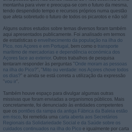
montanha para viver e preocupa-se com o futuro da mesma,
tendo despendido tempo e recursos próprios numa questão
que afeta sobretudo o futuro de todos os picarotos e não só!
Alguns outros estudos sobre temas diversos foram também
aqui apresentados publicamente. Foi analisado em termos
de estatísticas o
envelhecimento da população na ilha do
Pico, nos Açores e em Portugal
, bem como o
transporte
marítimo de mercadorias e dependência económica dos
Açores face ao exterior
. Outros trabalhos de pesquisa
tentaram responder às perguntas "
Onde moram as pessoas
na ilha do Pico?
", "
Mito ou verdade: nos Açores chove todos
os dias?
" e ainda se está correta a utilização da expressão
"
vou ir
".
Também houve espaço para divulgar algumas outras
missivas que foram enviadas a organismos públicos. Mais
concretamente, foi denunciado às entidades competentes
que os
pontões da rampa da antiga Fábrica da Baleia estão
em risco
, foi remetida uma
carta aberta aos Secretários
Regionais da Solidariedade Social e da Saúde sobre os
cuidados continuados na ilha do Pico
e igualmente por carta