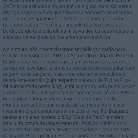
reflexão sobre os voos Lisboa - Pico - Lisboa
, bem como a
SATA foi questionada do porquê de alguns voos não serem
divergidos para o Pico quando o seu aeroporto se encontra
operacional
e igualmente a
SATA foi alertada para o facto
de a rota Lisboa - Pico estar ausente da sua revista de
bordo
, sendo que esta última missiva deu os seus frutos e a
situação denunciada foi posteriormente resolvida
.
No entanto, três acontecimentos simbólicos ficarão para
sempre na história de 2016 do Aeroporto da ilha do Pico: foi
batido o recorde de aviões que num só dia escalaram este
aeroporto
, teve lugar a
primeira operação aérea regular com
origem no estrangeiro, mais concretamente voos diretos
desde Amesterdão
(cujo respetivo
balanço da TUI no Pico
foi apresentado neste
blog
), e foi
superada pela primeira vez
a marca dos 100 mil passageiros aéreos num só ano
, sendo
que nunca é demais recordar que o
aeroporto da ilha
montanha é aquele que regista até ao momento o maior
crescimento percentual anual de toda a Região
! Baseado
nestas e noutras razões, o
blog
"Cais do Pico" também
serviu de rampa de lançamento da "
Petição pública pelo
aumento das condições de operacionalidade do Aeroporto
da ilha do Pico
", petição esta que ainda se encontra em fase