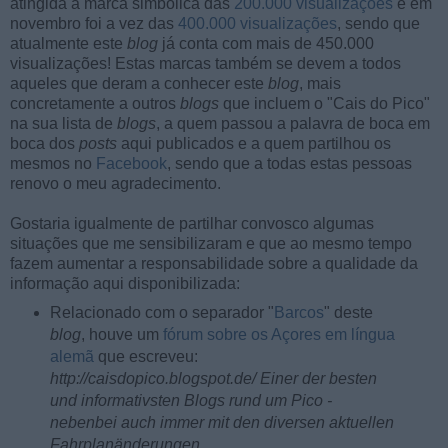
atingida a marca simbólica das
200.000 visualizações
e em
novembro foi a vez das
400.000 visualizações
, sendo que
atualmente este
blog
já conta com mais de 450.000
visualizações! Estas marcas também se devem a todos
aqueles que deram a conhecer este
blog
, mais
concretamente a outros
blogs
que incluem o "Cais do Pico"
na sua lista de
blogs
, a quem passou a palavra de boca em
boca dos
posts
aqui publicados e a quem partilhou os
mesmos no
Facebook
, sendo que a todas estas pessoas
renovo o meu agradecimento.
Gostaria igualmente de partilhar convosco algumas
situações que me sensibilizaram e que ao mesmo tempo
fazem aumentar a responsabilidade sobre a qualidade da
informação aqui disponibilizada:
Relacionado com o separador "
Barcos
" deste
blog
, houve um
fórum sobre os Açores em língua
alemã
que escreveu:
http://caisdopico.blogspot.de/ Einer der besten
und informativsten Blogs rund um Pico -
nebenbei auch immer mit den diversen aktuellen
Fahrplanänderungen