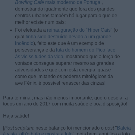
Bowling Café
mais moderno de Portugal
,
demostrando igualmente que fora dos grandes
centros urbanos também há lugar para o que de
melhor existe num país;
Foi efetuada a
reinauguração do "Hiper Cais"
(o
qual
tinha sido destruído devido a um grande
incêndio
), feito este que é um exemplo de
perseverança e da
luta do homem do Pico face
às vicissitudes da vida
, mostrando que a força de
vontade consegue superar mesmo as grandes
adversidades e que com esta energia, quase
como que imitando os poderes mitológicos da
ave Fénix, é possível renascer das cinzas!
Para terminar, mas não menos importante, quero desejar a
todos um ano de 2017 com muita saúde e boa disposição!
Haja saúde!
[
Post scriptum
: neste balanço foi mencionado o
post
"
Baleia
à vista, olh'ó bufo e mostra a foto
"; pois bem, aqui fica a foto