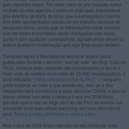
para memória futura. Tal como referi no ano transato sobre
os
links
da mini agenda e sobre os
links
para fotos/vídeos
pós-eventos, gostaria de dizer que a esmagadora maioria
dos
links
apresentados resulta de um trabalho pessoal de
pesquisa diária, sendo que as informações sobre eventos
que me forem transmitidas serão divulgadas com muito
gosto e sem qualquer contrapartida, agradecendo desde já
toda e qualquer colaboração que seja feita nesse sentido.
Tomando agora a liberdade de destacar alguns
posts
publicados durante o terceiro "ano de vida" do
blog
"Cais do
Pico", começo pelo campeão das visualizações e que é o
mais visto de sempre (com mais de 19.000 visualizações), o
post
intitulado "
OVNI sobrevoa a ilha do Pico
" — ninguém
pode explicar ao certo o que aconteceu, nem se a ilha
montanha será um bom local para observar OVNIs; o que eu
posso afirmar com toda a certeza é que em 2016 ficou
provado que o mar ao largo do Cais do Pico se revelou um
excelente local para
whale watching
, tal como descrito no
post
"
Baleia à vista, olh'ó bufo e mostra a foto
".
Mas o ano de 2016 ficou marcado no seu início por uma