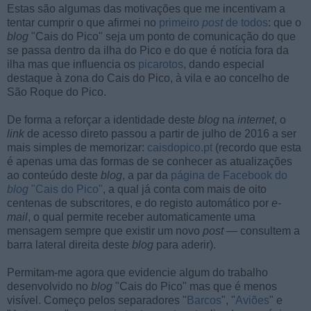
Estas são algumas das motivações que me incentivam a
tentar cumprir o que afirmei no
primeiro
post
de todos
: que o
blog
"Cais do Pico" seja um ponto de comunicação do que
se passa dentro da ilha do Pico e do que é notícia fora da
ilha mas que influencia os
picarotos
, dando especial
destaque à zona do Cais do Pico, à vila e ao concelho de
São Roque do Pico.
De forma a reforçar a identidade deste
blog
na
internet
, o
link
de acesso direto passou a partir de julho de 2016 a ser
mais simples de memorizar:
caisdopico.pt
(recordo que esta
é apenas uma das formas de se conhecer as atualizações
ao conteúdo deste
blog
, a par da
página de Facebook do
blog
"Cais do Pico"
, a qual já conta com mais de oito
centenas de subscritores, e do registo automático por
e-
mail
, o qual permite receber automaticamente uma
mensagem sempre que existir um novo
post
— consultem a
barra lateral direita deste
blog
para aderir).
Permitam-me agora que evidencie algum do trabalho
desenvolvido no
blog
"Cais do Pico" mas que é menos
visível. Começo pelos separadores "
Barcos
", "
Aviões
" e