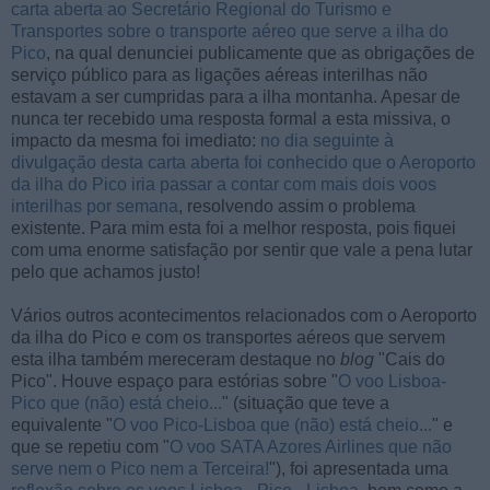
carta aberta ao Secretário Regional do Turismo e
Transportes sobre o transporte aéreo que serve a ilha do
Pico
, na qual denunciei publicamente que as obrigações de
serviço público para as ligações aéreas interilhas não
estavam a ser cumpridas para a ilha montanha. Apesar de
nunca ter recebido uma resposta formal a esta missiva, o
impacto da mesma foi imediato:
no dia seguinte à
divulgação desta carta aberta foi conhecido que o Aeroporto
da ilha do Pico iria passar a contar com mais dois voos
interilhas por semana
, resolvendo assim o problema
existente. Para mim esta foi a melhor resposta, pois fiquei
com uma enorme satisfação por sentir que vale a pena lutar
pelo que achamos justo!
Vários outros acontecimentos relacionados com o Aeroporto
da ilha do Pico e com os transportes aéreos que servem
esta ilha também mereceram destaque no
blog
"Cais do
Pico". Houve espaço para estórias sobre "
O voo Lisboa-
Pico que (não) está cheio...
" (situação que teve a
equivalente "
O voo Pico-Lisboa que (não) está cheio...
" e
que se repetiu com "
O voo SATA Azores Airlines que não
serve nem o Pico nem a Terceira!
"), foi apresentada uma