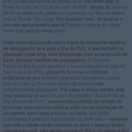
sem constrangimentos na rampa
ro-ro
. Por outro lado, o
Porto do Cais do Pico ficou com "feridas"
devido às
mais de
90 mil toneladas de pedra transportadas da ilha montanha
para a ilha de São Jorge
. Em qualquer caso, foi durante o
ano que agora termina que foi
batido o recorde do maior
navio que atracou neste porto
.
Outro tema relacionado com o futuro do transporte marítimo
de passageiros de e para a ilha do Pico, e que também foi
abordado neste
blog
, está relacionado com a construção do
futuro terminal marítimo de passageiros. O
Governo
Regional dos Açores pondera a sua construção na baía de
São Roque do Pico
, enquanto ficou-se a conhecer
publicamente que
existiam propostas inovadoras para a
baía do Cais do Pico que ainda não tinham sido
completamente estudadas
. Por estas e outras razões, este
blog
associou-se ao
Concurso de desenho "Novo Porto de
São Roque do Pico"
, uma iniciativa inédita no sentido de
promover uma consulta pública antes da apresentação de
um projeto, bem como
premiou as ideias que foram
consideradas pelo júri como sendo as melhores
— ressalvo
que todo o mérito deste concurso se deve a Marcus Ketterl,
uma pessoa que, não sendo natural do Pico, escolheu a ilha