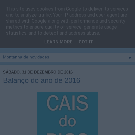
This site uses cookies from Google to deliver its services
Cais do Pico
and to analyze traffic. Your IP address and user-agent are
shared with Google along with performance and security
metrics to ensure quality of service, generate usage
Blog
sobre um pouco de tudo relacionado com a ilha
statistics, and to detect and address abuse.
montanha, sendo dado destaque à zona do Cais do Pico, à
LEARN MORE
GOT IT
vila e ao concelho de São Roque do Pico
▼
SÁBADO, 31 DE DEZEMBRO DE 2016
Balanço do ano de 2016