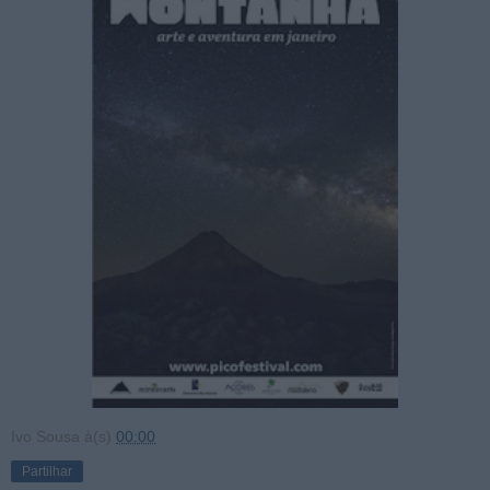
Ivo Sousa
à(s)
00:00
Partilhar