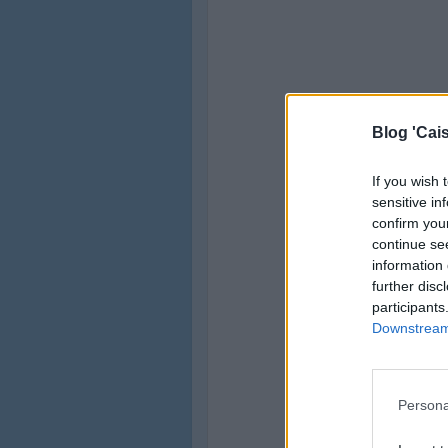
Blog 'Cais
If you wish 
sensitive in
confirm you
continue se
information 
further disc
participants
Downstream 
Persona