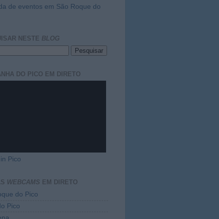
da de eventos em São Roque do
ISAR NESTE
BLOG
NHA DO PICO EM DIRETO
in Pico
AS
WEBCAMS
EM DIRETO
que do Pico
do Pico
ena