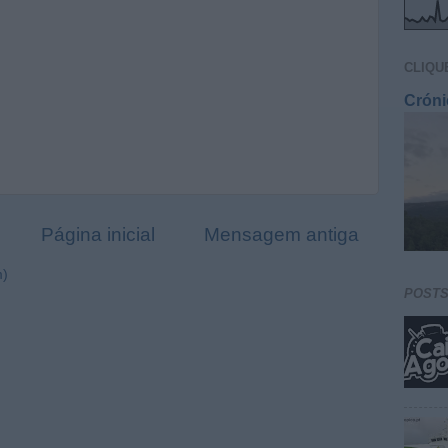
CLIQU
Cróni
Página inicial
Mensagem antiga
m)
POST