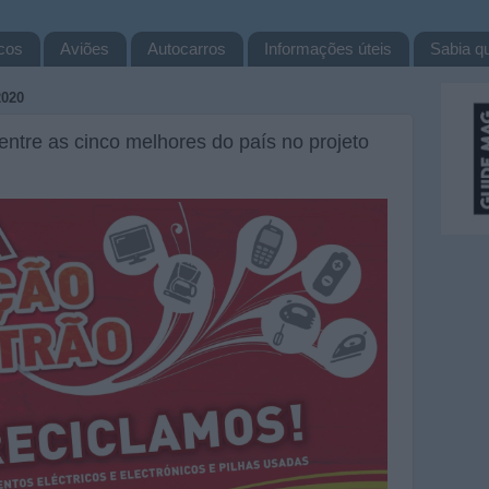
cos
Aviões
Autocarros
Informações úteis
Sabia qu
020
ntre as cinco melhores do país no projeto