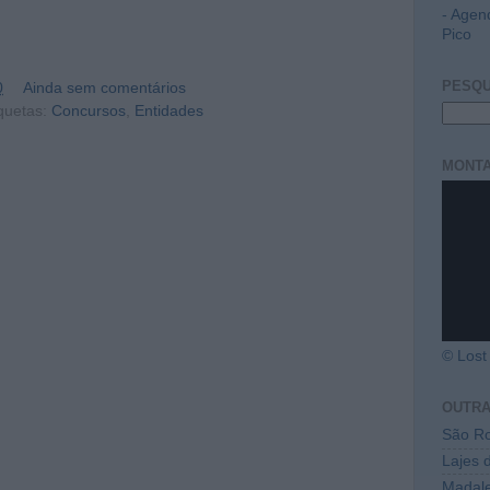
- Agen
Pico
PESQU
0
Ainda sem comentários
quetas:
Concursos
,
Entidades
MONTA
© Lost 
OUTR
São Ro
Lajes 
Madal