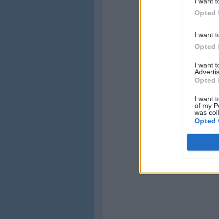
I want t
Opted 
I want t
Opted 
I want 
Advertis
Opted 
I want t
of my P
was col
Opted 