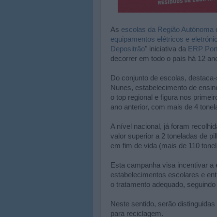
As
escolas da Região Autónoma d
equipamentos elétricos e eletróni
Depositrão
" iniciativa da
ERP Port
decorrer em todo o país há 12 an
Do conjunto de escolas, destaca
Nunes, estabelecimento de ensino
o top regional e figura nos prime
ano anterior, com mais de 4 tonel
A nível nacional, já foram recolh
valor superior a 2 toneladas de pi
em fim de vida (mais de 110 tonel
Esta campanha visa incentivar a e
estabelecimentos escolares e ent
o tratamento adequado, seguindo o
Neste sentido, serão distinguid
para reciclagem.