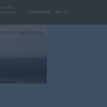
ser-agent
rate usage
LEARN MORE
GOT IT
 zona do Cais do Pico,