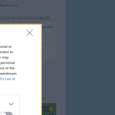
ha do Pico
R O
BLOG
AUTOMATICAMENTE
*
campo necessário
*
duzir e-mail
sonal or
ection to
ou may
 personal
out of the
 downstream
B’s List of
ACTO DO
BLOG
aisdopico.pt
SÃO DO ESTADO DO TEMPO