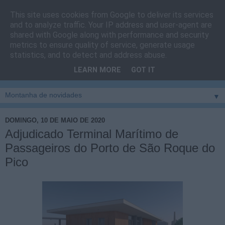
This site uses cookies from Google to deliver its services
Cais do Pico
and to analyze traffic. Your IP address and user-agent are
shared with Google along with performance and security
metrics to ensure quality of service, generate usage
Blog
sobre um pouco de tudo relacionado com a ilha
statistics, and to detect and address abuse.
montanha, sendo dado destaque à zona do Cais do Pico, à
LEARN MORE
GOT IT
vila e ao concelho de São Roque do Pico
▼
DOMINGO, 10 DE MAIO DE 2020
Adjudicado Terminal Marítimo de
Passageiros do Porto de São Roque do
Pico