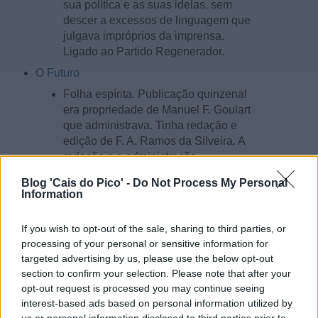
sua política e as suas ideias, sem
descer a excessos de linguagem que
julgava impróprios da imprensa.
Ligado ao Partido Regenerador.
O Futuro
Folha espírita. Publicação quinzenal
era propriedade de Manuel F. Goulart
que administrava. Tinha redação e
edição de F. A. Ramos da Silveira. A
redação e a administração
funcionavam na Typographia do
Blog 'Cais do Pico' -
Do Not Process My Personal
Futuro, rua de S. Francisco, 2, Caes
Information
do Pico, onde era impresso.
Começou a publicar-se em junho de
If you wish to opt-out of the sale, sharing to third parties, or
1894. Formato 43 cm x 31,6 cm, 4
processing of your personal or sensitive information for
páginas, 4 colunas. Publicava artigos
targeted advertising by us, please use the below opt-out
sobre temas religiosos e anúncios.
section to confirm your selection. Please note that after your
opt-out request is processed you may continue seeing
Por fim, apresenta-se o que foi escrito no primeiro número
interest-based ads based on personal information utilized by
do editorial do jornal 'O Pico', em 1885, com o título "S.
us or personal information disclosed to third parties prior to