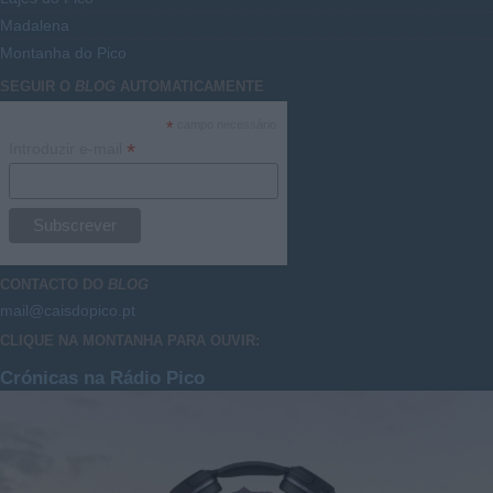
Madalena
Montanha do Pico
SEGUIR O
BLOG
AUTOMATICAMENTE
*
campo necessário
*
Introduzir e-mail
CONTACTO DO
BLOG
mail@caisdopico.pt
CLIQUE NA MONTANHA PARA OUVIR:
Crónicas na Rádio Pico