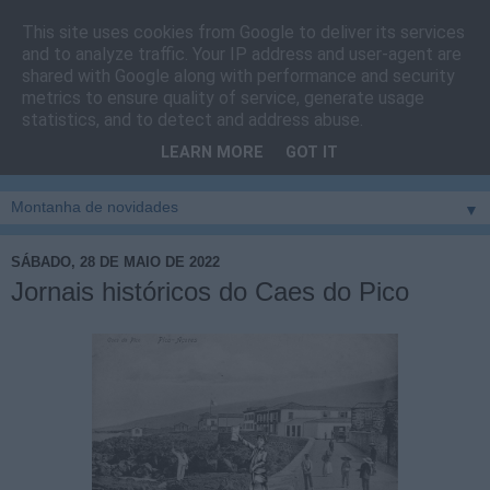
This site uses cookies from Google to deliver its services
Cais do Pico
and to analyze traffic. Your IP address and user-agent are
shared with Google along with performance and security
metrics to ensure quality of service, generate usage
Blog
sobre um pouco de tudo relacionado com a ilha
statistics, and to detect and address abuse.
montanha, sendo dado destaque à zona do Cais do Pico, à
LEARN MORE
GOT IT
vila e ao concelho de São Roque do Pico
▼
SÁBADO, 28 DE MAIO DE 2022
Jornais históricos do Caes do Pico