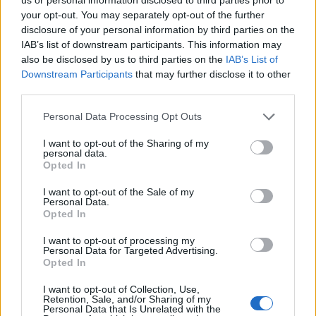
Roque do Pico" e assinado «A redacção» — palavras de
your opt-out. You may separately opt-out of the further
quem decidiu dar do seu tempo em prol da sua terra e que
disclosure of your personal information by third parties on the
também são válidas para a motivação subjacente ao
blog
IAB’s list of downstream participants. This information may
'
Cais do Pico
':
also be disclosed by us to third parties on the
IAB’s List of
Downstream Participants
that may further disclose it to other
A ideia da criação de um periódico nesta vila que
third parties.
advogasse os interesses morais e materiais
dela, assim como os da ilha em geral, sempre
Personal Data Processing Opt Outs
em nós predominou e hoje é posta em acção. E
se bem que outras iguais já o fossem nesta
I want to opt-out of the Sharing of my
localidade e de pouca dura, todavia não é isso
personal data.
motivo para nós, que nos achamos possuídos
Opted In
dos desejos ardentes de ser prestável a esta
terra, não avançarmos este passo na vanguarda
I want to opt-out of the Sale of my
Personal Data.
do progresso e da civilização, quanto mais
Opted In
vendo que ela, pelas suas actuais
circunstâncias, bem merece tudo quanto em seu
I want to opt-out of processing my
benefício se tratar.
Personal Data for Targeted Advertising.
Opted In
Haja saúde!
I want to opt-out of Collection, Use,
Retention, Sale, and/or Sharing of my
Personal Data that Is Unrelated with the
Post scriptum
: Este artigo foi igualmente publicado na