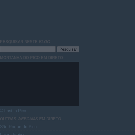
PESQUISAR NESTE
BLOG
MONTANHA DO PICO EM DIRETO
© Lost in Pico
OUTRAS
WEBCAMS
EM DIRETO
São Roque do Pico
Lajes do Pico