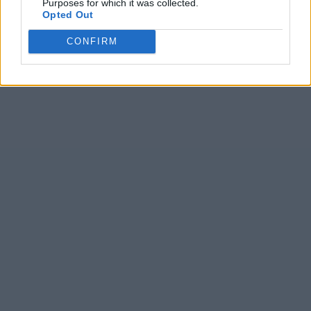
Purposes for which it was collected.
edição n.º 945 do 'Jornal do Pico', de 17 de junho de 2022.
Opted Out
CONFIRM
Ivo Sousa
à(s)
00:00
Partilhar