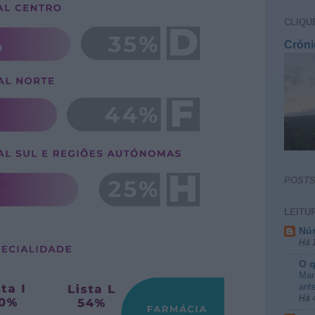
CLIQU
Cróni
POST
LEITU
Nú
Há 1
O q
Mar
ant
Há 