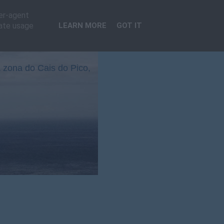
ser-agent
rate usage
LEARN MORE
GOT IT
 zona do Cais do Pico,