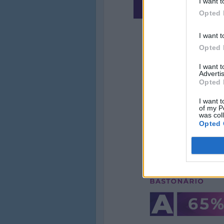
I want t
Opted 
I want t
Opted 
I want 
Advertis
Opted 
I want t
of my P
was col
Opted 