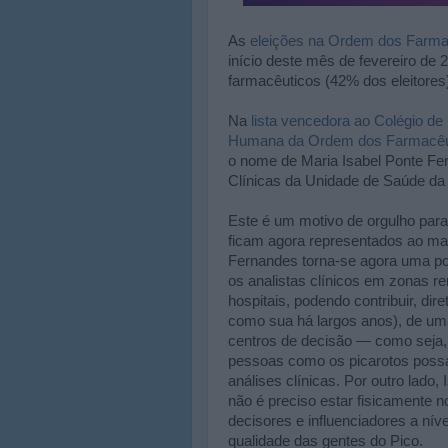
As
eleições na Ordem dos Farma
início deste mês de fevereiro de 2
farmacêuticos (42% dos eleitores)
Na
lista vencedora ao Colégio de
Humana da Ordem dos Farmacêu
o nome de Maria Isabel Ponte Fer
Clínicas da Unidade de Saúde da i
Este é um motivo de orgulho para 
ficam agora representados ao mai
Fernandes torna-se agora uma por
os analistas clínicos em zonas re
hospitais, podendo contribuir, dir
como sua há largos anos), de uma
centros de decisão — como seja,
pessoas como os picarotos possa
análises clínicas. Por outro lad
não é preciso estar fisicamente 
decisores e influenciadores a ní
qualidade das gentes do Pico.