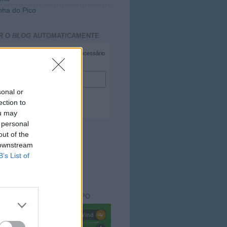
ha do Pico
R O
BLOG
AUTOMATICAMENTE
*
campo necessário
*
duzir e-mail
sonal or
ection to
ou may
 personal
out of the
 downstream
B’s List of
ACTO DO
BLOG
aisdopico.pt
SÃO DO ESTADO DO TEMPO