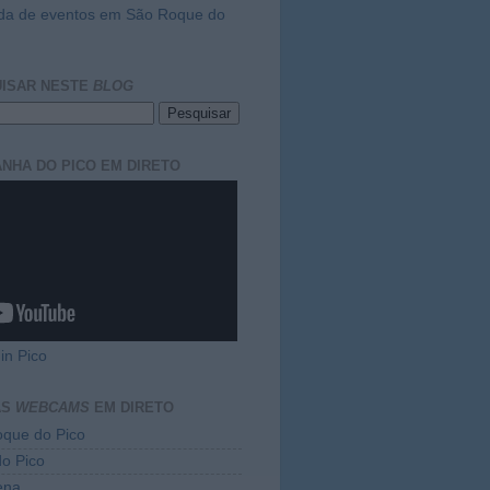
da de eventos em São Roque do
ISAR NESTE
BLOG
NHA DO PICO EM DIRETO
in Pico
AS
WEBCAMS
EM DIRETO
que do Pico
do Pico
ena