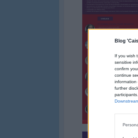
Blog 'Cais
If you wish 
sensitive in
confirm you
continue se
information 
further disc
participants
Downstream 
Persona