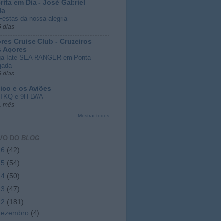
rita em Dia - José Gabriel
la
Festas da nossa alegria
5 dias
res Cruise Club - Cruzeiros
s Açores
a-Iate SEA RANGER em Ponta
gada
6 dias
ico e os Aviões
TKQ e 9H-LWA
1 mês
Mostrar todos
VO DO
BLOG
26
(42)
25
(54)
24
(50)
23
(47)
22
(181)
dezembro
(4)