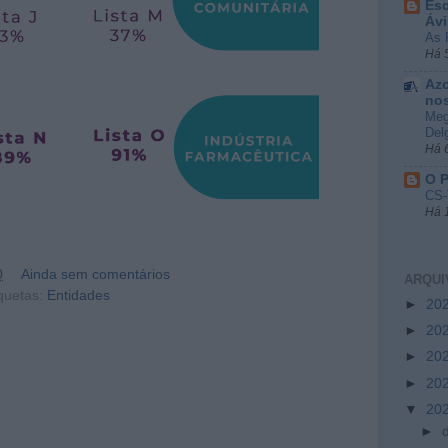
Esc
Ávi
As 
Há 
Azo
no
Meg
Del
Há 
O P
CS-
Há 
0
Ainda sem comentários
ARQUI
quetas:
Entidades
►
20
►
20
►
20
►
20
▼
20
►