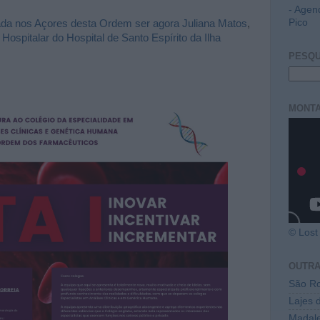
- Agen
Pico
ada nos Açores desta Ordem ser agora Juliana Matos
,
Hospitalar do Hospital de Santo Espírito da Ilha
PESQU
MONTA
© Lost 
OUTR
São Ro
Lajes 
Madal