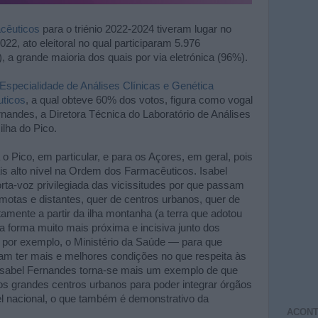
cêuticos
para o triénio 2022-2024 tiveram lugar no
022, ato eleitoral no qual participaram 5.976
, a grande maioria dos quais por via eletrónica (96%).
 Especialidade de Análises Clínicas e Genética
ticos
, a qual obteve 60% dos votos, figura como vogal
nandes, a Diretora Técnica do Laboratório de Análises
lha do Pico.
o Pico, em particular, e para os Açores, em geral, pois
s alto nível na Ordem dos Farmacêuticos. Isabel
ta-voz privilegiada das vicissitudes por que passam
motas e distantes, quer de centros urbanos, quer de
etamente a partir da ilha montanha (a terra que adotou
 forma muito mais próxima e incisiva junto dos
 por exemplo, o Ministério da Saúde — para que
m ter mais e melhores condições no que respeita às
o, Isabel Fernandes torna-se mais um exemplo de que
nos grandes centros urbanos para poder integrar órgãos
vel nacional, o que também é demonstrativo da
ACONT