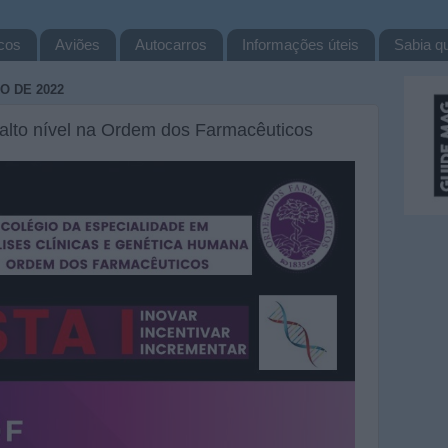
cos
Aviões
Autocarros
Informações úteis
Sabia qu
O DE 2022
alto nível na Ordem dos Farmacêuticos