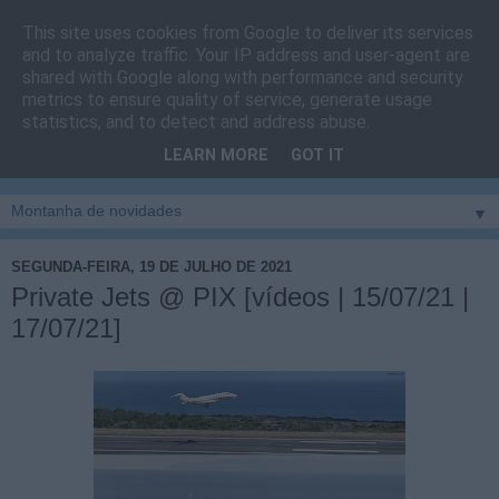
This site uses cookies from Google to deliver its services
Cais do Pico
and to analyze traffic. Your IP address and user-agent are
shared with Google along with performance and security
metrics to ensure quality of service, generate usage
Blog
sobre um pouco de tudo relacionado com a ilha
statistics, and to detect and address abuse.
montanha, sendo dado destaque à zona do Cais do Pico, à
LEARN MORE
GOT IT
vila e ao concelho de São Roque do Pico
▼
SEGUNDA-FEIRA, 19 DE JULHO DE 2021
Private Jets @ PIX [vídeos | 15/07/21 |
17/07/21]