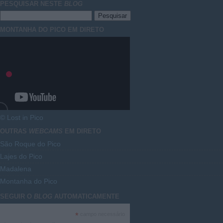
PESQUISAR NESTE
BLOG
MONTANHA DO PICO EM DIRETO
© Lost in Pico
OUTRAS
WEBCAMS
EM DIRETO
São Roque do Pico
Lajes do Pico
Madalena
Montanha do Pico
SEGUIR O
BLOG
AUTOMATICAMENTE
*
campo necessário