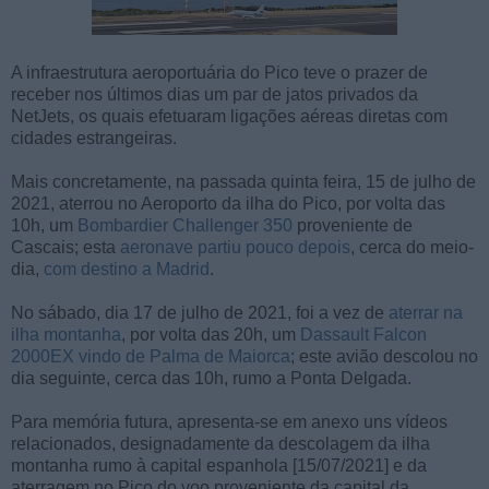
A infraestrutura aeroportuária do Pico teve o prazer de
receber nos últimos dias um par de jatos privados da
NetJets, os quais efetuaram ligações aéreas diretas com
cidades estrangeiras.
Mais concretamente, na passada quinta feira, 15 de julho de
2021, aterrou no Aeroporto da ilha do Pico, por volta das
10h, um
Bombardier Challenger 350
proveniente de
Cascais; esta
aeronave partiu pouco depois
, cerca do meio-
dia,
com destino a Madrid
.
No sábado, dia 17 de julho de 2021, foi a vez de
aterrar na
ilha montanha
, por volta das 20h, um
Dassault Falcon
2000EX
vindo de Palma de Maiorca
; este avião descolou no
dia seguinte, cerca das 10h, rumo a Ponta Delgada.
Para memória futura, apresenta-se em anexo uns vídeos
relacionados, designadamente da descolagem da ilha
montanha rumo à capital espanhola [15/07/2021] e da
aterragem no Pico do voo proveniente da capital da