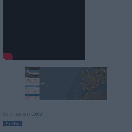
Ivo Sousa
à(s)
00:00
Partilhar