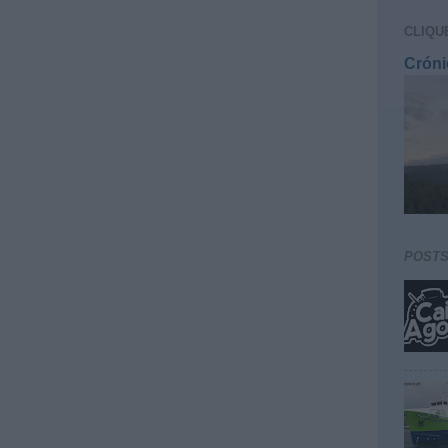
CLIQU
Cróni
POST