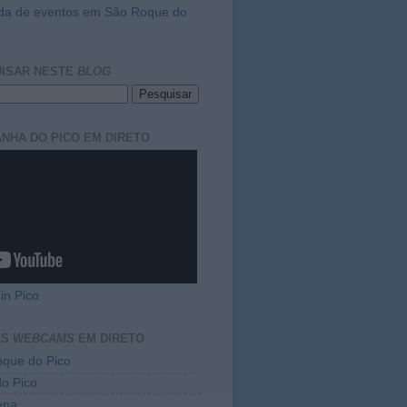
da de eventos em São Roque do
ISAR NESTE
BLOG
NHA DO PICO EM DIRETO
in Pico
AS
WEBCAMS
EM DIRETO
que do Pico
do Pico
ena