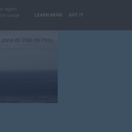
ser-agent
rate usage
LEARN MORE
GOT IT
 zona do Cais do Pico,