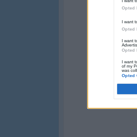
I want t
Opted 
I want t
Opted 
I want 
Advertis
Opted 
I want t
of my P
was col
Opted 