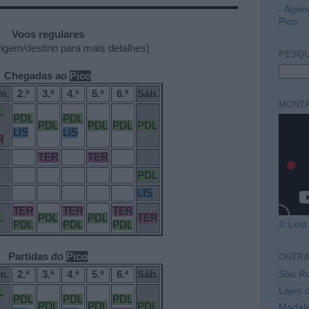
- Agen
Pico
Voos regulares
rigem/destino para mais detalhes)
PESQU
Chegadas ao
Pico
m.
2.ª
3.ª
4.ª
5.ª
6.ª
Sáb.
MONTA
L
PDL
PDL
PDL
PDL
PDL
PDL
LIS
LIS
R
TER
TER
PDL
LIS
TER
TER
TER
L
PDL
PDL
TER
PDL
PDL
PDL
© Lost 
Partidas do
Pico
OUTR
m.
2.ª
3.ª
4.ª
5.ª
6.ª
Sáb.
São Ro
Lajes 
L
PDL
PDL
PDL
PDL
PDL
PDL
Madal