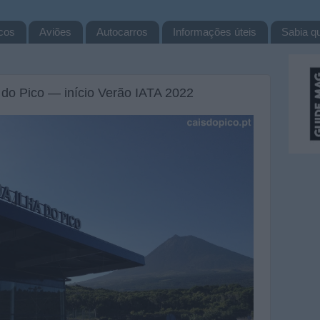
cos
Aviões
Autocarros
Informações úteis
Sabia qu
a do Pico — início Verão IATA 2022