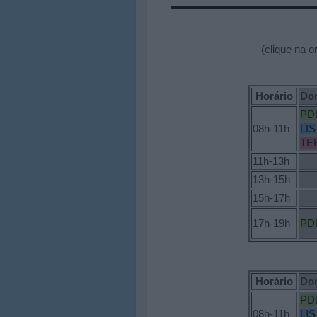
(clique na o
Horário
Do
PD
08h-11h
LIS
TE
11h-13h
13h-15h
15h-17h
17h-19h
PD
Horário
Do
PD
08h-11h
LIS