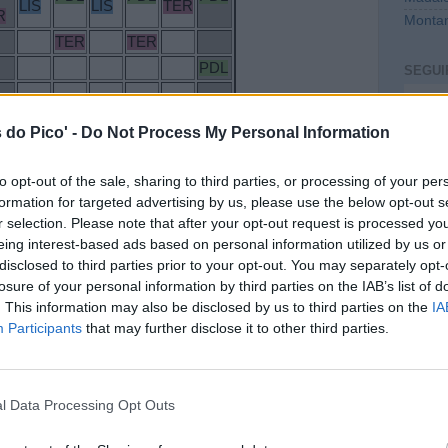
LIS
LIS
TER
R
Montan
TER
TER
PDL
SEGUI
TER
TER
TER
LIS
Intro
L
PDL
PDL
 do Pico' -
Do Not Process My Personal Information
PDL
PDL
PDL
TER
to opt-out of the sale, sharing to third parties, or processing of your per
ceira |
PDL
- Ponta Delgada |
LIS
- Lisboa
formation for targeted advertising by us, please use the below opt-out s
r selection. Please note that after your opt-out request is processed y
0
Ainda sem comentários
eing interest-based ads based on personal information utilized by us or
quetas:
Aviões
,
Blog
disclosed to third parties prior to your opt-out. You may separately opt-
losure of your personal information by third parties on the IAB’s list of
. This information may also be disclosed by us to third parties on the
IA
CONT
Participants
that may further disclose it to other third parties.
mail@c
PREVI
l Data Processing Opt Outs