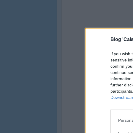
Blog 'Cais
If you wish 
sensitive in
confirm you
continue se
information 
further disc
participants
Downstream 
Persona