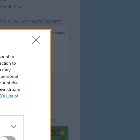
ha do Pico
R O
BLOG
AUTOMATICAMENTE
*
campo necessário
*
duzir e-mail
sonal or
ection to
ou may
 personal
out of the
 downstream
B’s List of
ACTO DO
BLOG
aisdopico.pt
SÃO DO ESTADO DO TEMPO