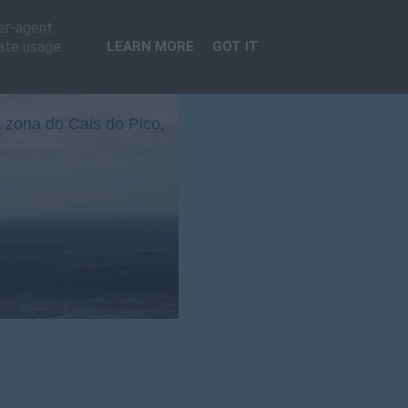
ser-agent
rate usage
LEARN MORE
GOT IT
 zona do Cais do Pico,