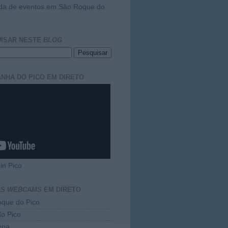
da de eventos em São Roque do
ISAR NESTE
BLOG
NHA DO PICO EM DIRETO
in Pico
AS
WEBCAMS
EM DIRETO
que do Pico
do Pico
ena