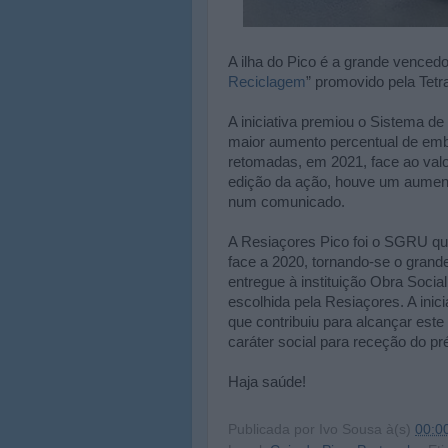
A ilha do Pico é a grande vencedo
Reciclagem
” promovido pela Tet
A iniciativa premiou o Sistema 
maior aumento percentual de emb
retomadas, em 2021, face ao valo
edição da ação, houve um aument
num comunicado.
A Resiaçores Pico foi o SGRU q
face a 2020, tornando-se o grand
entregue à instituição Obra Socia
escolhida pela Resiaçores. A ini
que contribuiu para alcançar este
caráter social para receção do pr
Haja saúde!
Publicada por
Ivo Sousa
à(s)
00:0