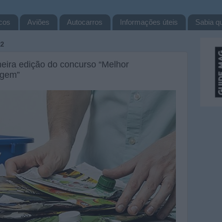
cos
Aviões
Autocarros
Informações úteis
Sabia qu
22
eira edição do concurso “Melhor
agem”