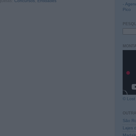
quetas:
Concursos
,
Entidades
- Agen
Pico
PESQU
MONTA
© Lost 
OUTR
São Ro
Lajes 
Madal