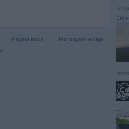
CLIQU
Cróni
Página inicial
Mensagem antiga
m)
POST