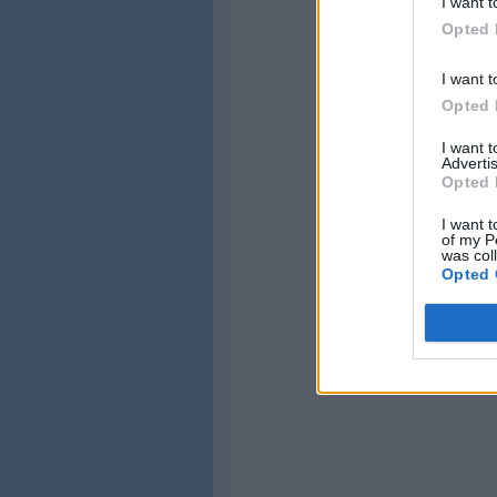
I want t
Opted 
I want t
Opted 
I want 
Advertis
Opted 
I want t
of my P
was col
Opted 