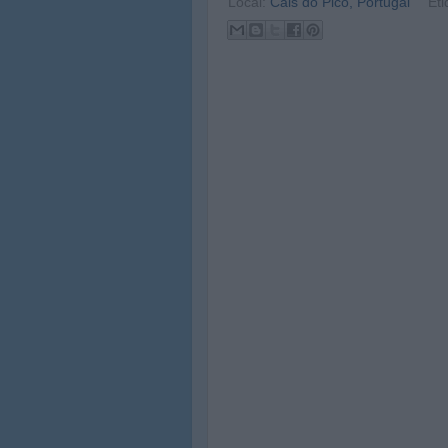
Local:
Cais do Pico, Portugal
Eti