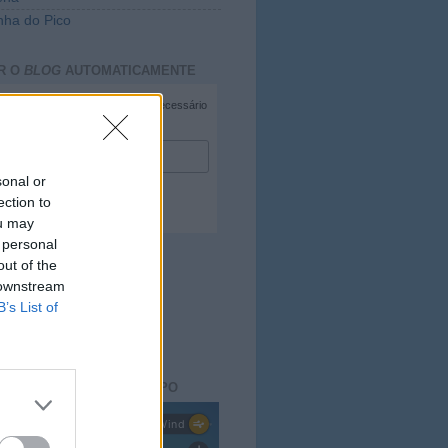
ha do Pico
R O
BLOG
AUTOMATICAMENTE
*
campo necessário
*
duzir e-mail
sonal or
ection to
ou may
 personal
out of the
 downstream
B’s List of
ACTO DO
BLOG
aisdopico.pt
SÃO DO ESTADO DO TEMPO