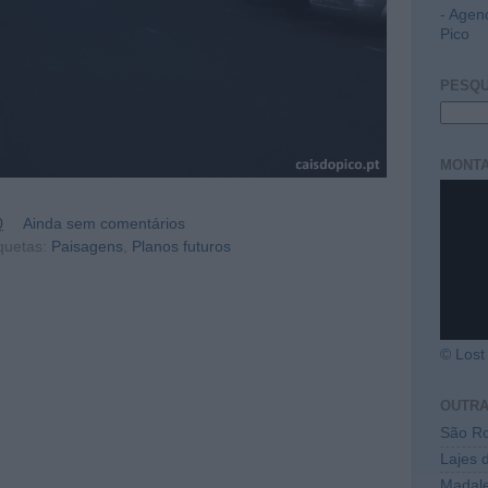
- Agen
Pico
PESQU
MONTA
0
Ainda sem comentários
quetas:
Paisagens
,
Planos futuros
© Lost 
OUTR
São Ro
Lajes 
Madal