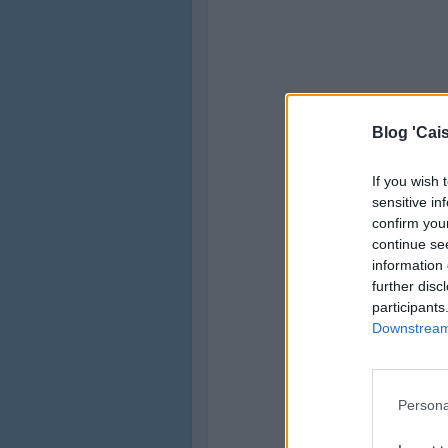
Blog 'Cais
If you wish 
sensitive in
confirm you
continue se
information 
further disc
participants
Downstream 
Persona