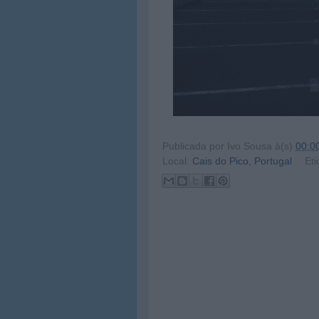
Publicada por
Ivo Sousa
à(s)
00:0
Local:
Cais do Pico, Portugal
Eti