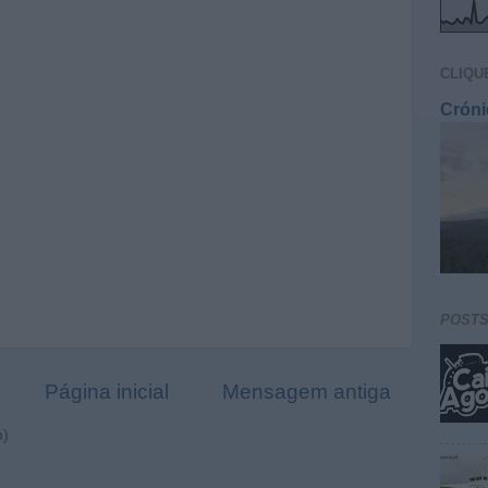
CLIQU
Cróni
POST
Página inicial
Mensagem antiga
m)