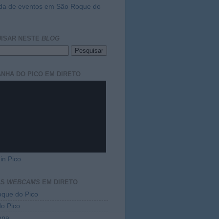
da de eventos em São Roque do
ISAR NESTE
BLOG
NHA DO PICO EM DIRETO
in Pico
AS
WEBCAMS
EM DIRETO
que do Pico
do Pico
ena