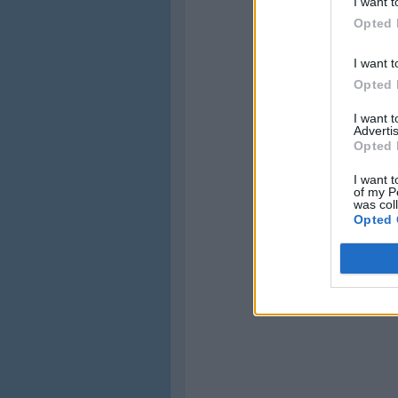
I want t
Opted 
I want t
Opted 
I want 
Advertis
Opted 
I want t
of my P
was col
Opted 