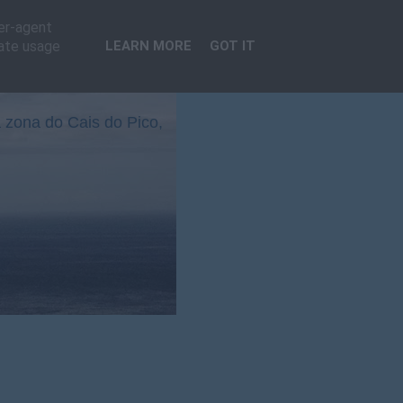
ser-agent
rate usage
LEARN MORE
GOT IT
 zona do Cais do Pico,