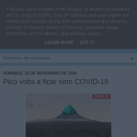
This site uses cookies from Google to deliver its services
Cais do Pico
and to analyze traffic. Your IP address and user-agent are
shared with Google along with performance and security
metrics to ensure quality of service, generate usage
Blog
sobre um pouco de tudo relacionado com a ilha
statistics, and to detect and address abuse.
montanha, sendo dado destaque à zona do Cais do Pico, à
LEARN MORE
GOT IT
vila e ao concelho de São Roque do Pico
▼
DOMINGO, 22 DE NOVEMBRO DE 2020
Pico volta a ficar sem COVID-19