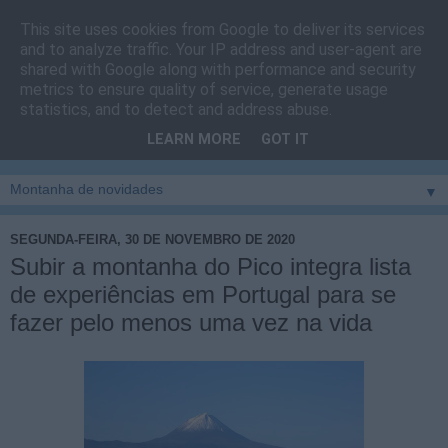
This site uses cookies from Google to deliver its services
Cais do Pico
and to analyze traffic. Your IP address and user-agent are
shared with Google along with performance and security
metrics to ensure quality of service, generate usage
Blog
sobre um pouco de tudo relacionado com a ilha
statistics, and to detect and address abuse.
montanha, sendo dado destaque à zona do Cais do Pico, à
LEARN MORE
GOT IT
vila e ao concelho de São Roque do Pico
▼
SEGUNDA-FEIRA, 30 DE NOVEMBRO DE 2020
Subir a montanha do Pico integra lista
de experiências em Portugal para se
fazer pelo menos uma vez na vida