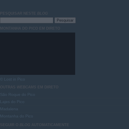
PESQUISAR NESTE
BLOG
MONTANHA DO PICO EM DIRETO
© Lost in Pico
OUTRAS
WEBCAMS
EM DIRETO
São Roque do Pico
Lajes do Pico
Madalena
Montanha do Pico
SEGUIR O
BLOG
AUTOMATICAMENTE