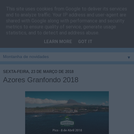
This site uses cookies from Google to deliver its services
Cais do Pico
and to analyze traffic. Your IP address and user-agent are
shared with Google along with performance and security
metrics to ensure quality of service, generate usage
Blog
sobre um pouco de tudo relacionado com a ilha
statistics, and to detect and address abuse.
montanha, sendo dado destaque à zona do Cais do Pico, à
LEARN MORE
GOT IT
vila e ao concelho de São Roque do Pico
▼
SEXTA-FEIRA, 23 DE MARÇO DE 2018
Azores Granfondo 2018