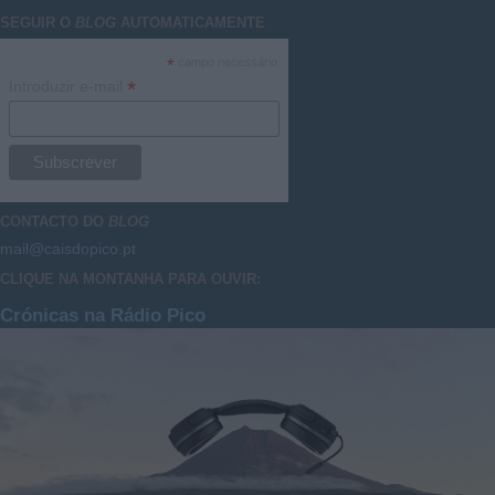
SEGUIR O
BLOG
AUTOMATICAMENTE
*
campo necessário
*
Introduzir e-mail
CONTACTO DO
BLOG
mail@caisdopico.pt
CLIQUE NA MONTANHA PARA OUVIR:
Crónicas na Rádio Pico