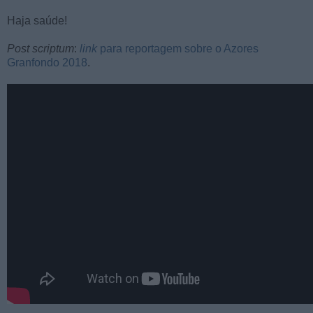
Haja saúde!
Post scriptum
:
link
para reportagem sobre o Azores
Granfondo 2018
.