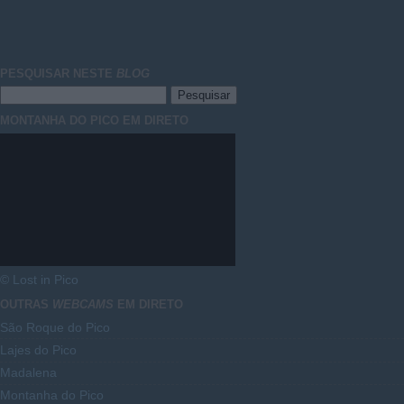
PESQUISAR NESTE
BLOG
MONTANHA DO PICO EM DIRETO
© Lost in Pico
OUTRAS
WEBCAMS
EM DIRETO
São Roque do Pico
Lajes do Pico
Madalena
Montanha do Pico