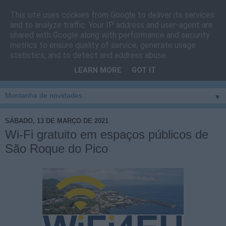
This site uses cookies from Google to deliver its services
Cais do Pico
and to analyze traffic. Your IP address and user-agent are
shared with Google along with performance and security
metrics to ensure quality of service, generate usage
Blog
sobre um pouco de tudo relacionado com a ilha
statistics, and to detect and address abuse.
montanha, sendo dado destaque à zona do Cais do Pico, à
LEARN MORE
GOT IT
vila e ao concelho de São Roque do Pico
▼
SÁBADO, 13 DE MARÇO DE 2021
Wi-Fi gratuito em espaços públicos de
São Roque do Pico