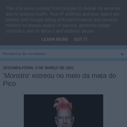
This site uses cookies from Google to deliver its services
Cais do Pico
and to analyze traffic. Your IP address and user-agent are
shared with Google along with performance and security
metrics to ensure quality of service, generate usage
Blog
sobre um pouco de tudo relacionado com a ilha
statistics, and to detect and address abuse.
montanha, sendo dado destaque à zona do Cais do Pico, à
LEARN MORE
GOT IT
vila e ao concelho de São Roque do Pico
▼
SEGUNDA-FEIRA, 8 DE MARÇO DE 2021
'Monstro' estreou no meio da mata do
Pico