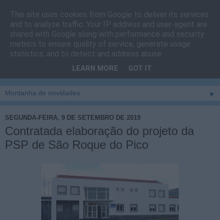
This site uses cookies from Google to deliver its services
Cais do Pico
and to analyze traffic. Your IP address and user-agent are
shared with Google along with performance and security
metrics to ensure quality of service, generate usage
Blog
sobre um pouco de tudo relacionado com a ilha
statistics, and to detect and address abuse.
montanha, sendo dado destaque à zona do Cais do Pico, à
LEARN MORE
GOT IT
vila e ao concelho de São Roque do Pico
▼
SEGUNDA-FEIRA, 9 DE SETEMBRO DE 2019
Contratada elaboração do projeto da
PSP de São Roque do Pico