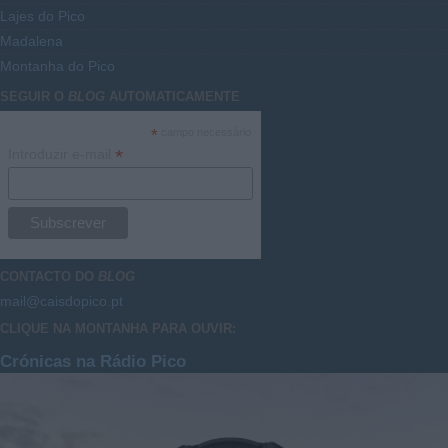
Lajes do Pico
Madalena
Montanha do Pico
SEGUIR O
BLOG
AUTOMATICAMENTE
*
campo necessário
*
Introduzir e-mail
CONTACTO DO
BLOG
mail@caisdopico.pt
CLIQUE NA MONTANHA PARA OUVIR:
Crónicas na Rádio Pico