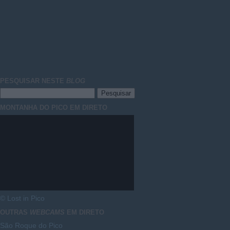
PESQUISAR NESTE
BLOG
MONTANHA DO PICO EM DIRETO
© Lost in Pico
OUTRAS
WEBCAMS
EM DIRETO
São Roque do Pico