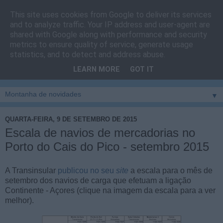
This site uses cookies from Google to deliver its services
Cais do Pico
and to analyze traffic. Your IP address and user-agent are
shared with Google along with performance and security
metrics to ensure quality of service, generate usage
Blog
sobre um pouco de tudo relacionado com a ilha
statistics, and to detect and address abuse.
montanha, sendo dado destaque à zona do Cais do Pico, à
LEARN MORE
GOT IT
vila e ao concelho de São Roque do Pico
▼
QUARTA-FEIRA, 9 DE SETEMBRO DE 2015
Escala de navios de mercadorias no
Porto do Cais do Pico - setembro 2015
A Transinsular
publicou no seu
site
a escala para o mês de
setembro dos navios de carga que efetuam a ligação
Continente - Açores (clique na imagem da escala para a ver
melhor).