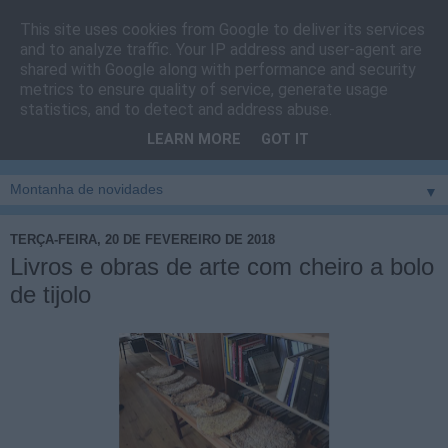
This site uses cookies from Google to deliver its services
Cais do Pico
and to analyze traffic. Your IP address and user-agent are
shared with Google along with performance and security
metrics to ensure quality of service, generate usage
Blog
sobre um pouco de tudo relacionado com a ilha
statistics, and to detect and address abuse.
montanha, sendo dado destaque à zona do Cais do Pico, à
LEARN MORE
GOT IT
vila e ao concelho de São Roque do Pico
▼
TERÇA-FEIRA, 20 DE FEVEREIRO DE 2018
Livros e obras de arte com cheiro a bolo
de tijolo