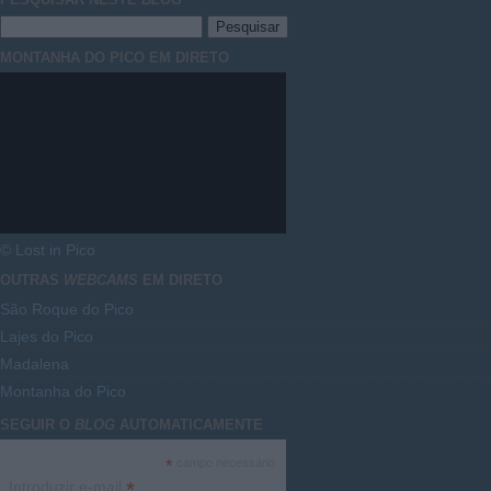
MONTANHA DO PICO EM DIRETO
© Lost in Pico
OUTRAS
WEBCAMS
EM DIRETO
São Roque do Pico
Lajes do Pico
Madalena
Montanha do Pico
SEGUIR O
BLOG
AUTOMATICAMENTE
*
campo necessário
*
Introduzir e-mail