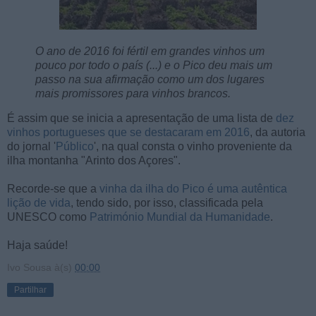
O ano de 2016 foi fértil em grandes vinhos um
pouco por todo o país (...) e o Pico deu mais um
passo na sua afirmação como um dos lugares
mais promissores para vinhos brancos.
É assim que se inicia a apresentação de uma lista de
dez
vinhos portugueses que se destacaram em 2016
, da autoria
do jornal '
Público
', na qual consta o vinho proveniente da
ilha montanha "Arinto dos Açores".
Recorde-se que a
vinha da ilha do Pico é uma autêntica
lição de vida
, tendo sido, por isso, classificada pela
UNESCO como
Património Mundial da Humanidade
.
Haja saúde!
Ivo Sousa
à(s)
00:00
Partilhar