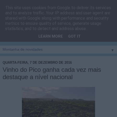
This site uses cookies from Google to deliver its services
Cais do Pico
and to analyze traffic. Your IP address and user-agent are
shared with Google along with performance and security
metrics to ensure quality of service, generate usage
Blog
sobre um pouco de tudo relacionado com a ilha
statistics, and to detect and address abuse.
montanha, sendo dado destaque à zona do Cais do Pico, à
LEARN MORE
GOT IT
vila e ao concelho de São Roque do Pico
▼
QUARTA-FEIRA, 7 DE DEZEMBRO DE 2016
Vinho do Pico ganha cada vez mais
destaque a nível nacional