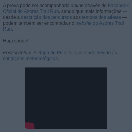
A prova pode ser acompanhada
online
através do
Facebook
Oficial do Azores Trail Run
, sendo que mais informações —
desde a
descrição dos percursos
aos
tempos dos atletas
—
podem também ser encontrada no
website
do Azores Trail
Run
.
Haja saúde!
Post scriptum
:
A etapa do Pico foi cancelada devido às
condições meteorológicas
.