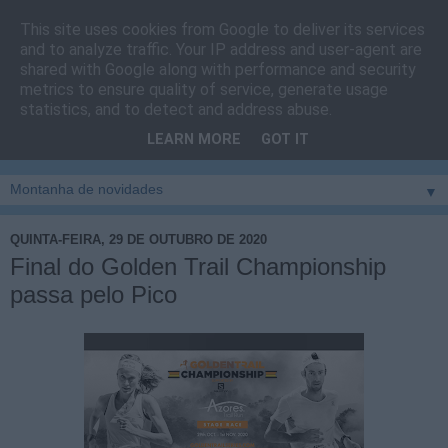
This site uses cookies from Google to deliver its services
Cais do Pico
and to analyze traffic. Your IP address and user-agent are
shared with Google along with performance and security
metrics to ensure quality of service, generate usage
Blog
sobre um pouco de tudo relacionado com a ilha
statistics, and to detect and address abuse.
montanha, sendo dado destaque à zona do Cais do Pico, à
LEARN MORE
GOT IT
vila e ao concelho de São Roque do Pico
▼
QUINTA-FEIRA, 29 DE OUTUBRO DE 2020
Final do Golden Trail Championship
passa pelo Pico