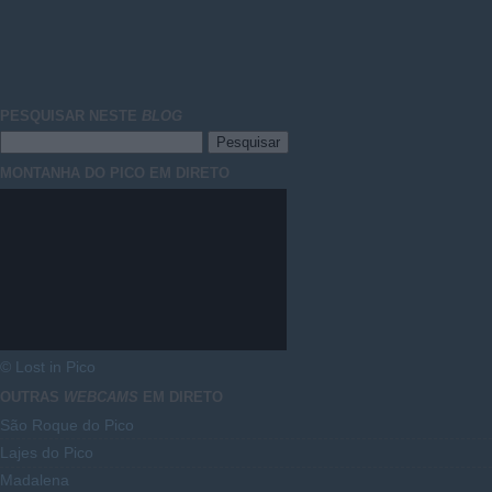
PESQUISAR NESTE
BLOG
MONTANHA DO PICO EM DIRETO
© Lost in Pico
OUTRAS
WEBCAMS
EM DIRETO
São Roque do Pico
Lajes do Pico
Madalena