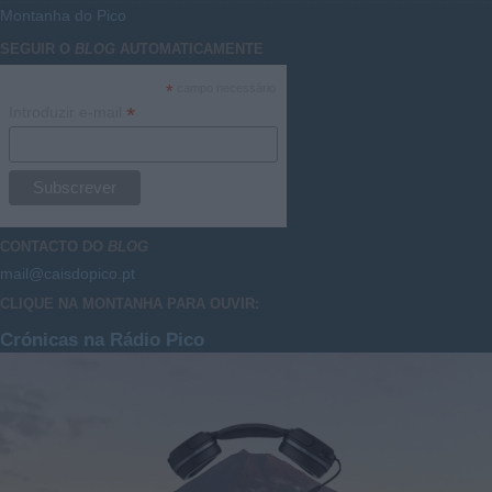
Montanha do Pico
SEGUIR O
BLOG
AUTOMATICAMENTE
*
campo necessário
*
Introduzir e-mail
CONTACTO DO
BLOG
mail@caisdopico.pt
CLIQUE NA MONTANHA PARA OUVIR:
Crónicas na Rádio Pico