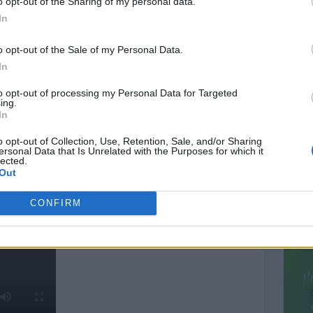
o opt-out of the Sharing of my personal data.
In
o opt-out of the Sale of my Personal Data.
In
to opt-out of processing my Personal Data for Targeted
ing.
CONT
In
mail@c
o opt-out of Collection, Use, Retention, Sale, and/or Sharing
ersonal Data that Is Unrelated with the Purposes for which it
PREVI
lected.
Out
CONFIRM