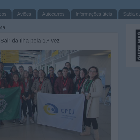
cos
Aviões
Autocarros
Informações úteis
Sabia qu
019
ir da Ilha pela 1.ª vez