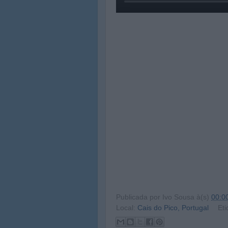
Publicada por
Ivo Sousa
à(s)
00:0
Local:
Cais do Pico, Portugal
Eti