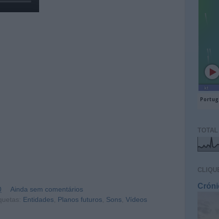
TOTAL
CLIQU
Cróni
0
Ainda sem comentários
quetas:
Entidades
,
Planos futuros
,
Sons
,
Vídeos