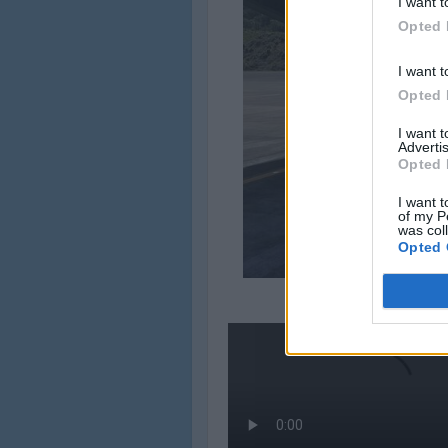
I want t
Opted 
I want t
Opted 
I want 
Advertis
Opted 
I want t
of my P
was col
Opted 