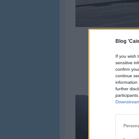
Blog 'Cais
If you wish 
sensitive in
confirm you
continue se
information 
further disc
participants
Downstream 
Persona