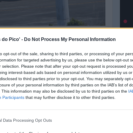
 do Pico' -
Do Not Process My Personal Information
© Lost 
[Fonte:
Rádio Pico
]
to opt-out of the sale, sharing to third parties, or processing of your per
formation for targeted advertising by us, please use the below opt-out s
OUTR
r selection. Please note that after your opt-out request is processed y
São Ro
eing interest-based ads based on personal information utilized by us or
Lajes 
disclosed to third parties prior to your opt-out. You may separately opt-
[Fonte:
Rádio Pico
]
Madal
losure of your personal information by third parties on the IAB’s list of
Montan
. This information may also be disclosed by us to third parties on the
IA
Participants
that may further disclose it to other third parties.
SEGUI
l Data Processing Opt Outs
Intro