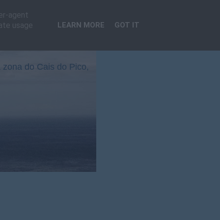
ser-agent
rate usage
LEARN MORE
GOT IT
 zona do Cais do Pico,