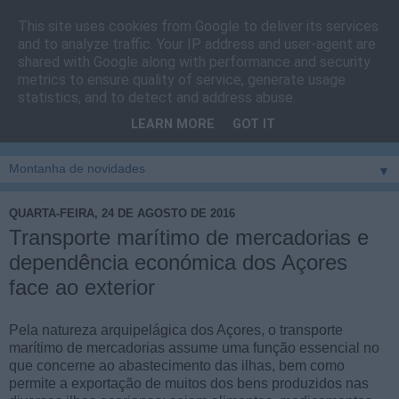
This site uses cookies from Google to deliver its services
Cais do Pico
and to analyze traffic. Your IP address and user-agent are
shared with Google along with performance and security
metrics to ensure quality of service, generate usage
Blog
sobre um pouco de tudo relacionado com a ilha
statistics, and to detect and address abuse.
montanha, sendo dado destaque à zona do Cais do Pico, à
LEARN MORE
GOT IT
vila e ao concelho de São Roque do Pico
▼
QUARTA-FEIRA, 24 DE AGOSTO DE 2016
Transporte marítimo de mercadorias e
dependência económica dos Açores
face ao exterior
Pela natureza arquipelágica dos Açores, o transporte
marítimo de mercadorias assume uma função essencial no
que concerne ao abastecimento das ilhas, bem como
permite a exportação de muitos dos bens produzidos nas