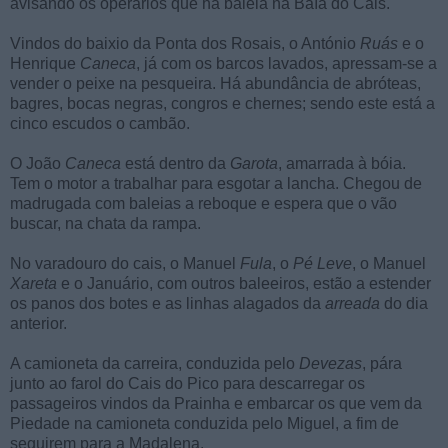
avisando os operários que há baleia na Baía do Cais.
Vindos do baixio da Ponta dos Rosais, o António
Ruás
e o
Henrique
Caneca
, já com os barcos lavados, apressam-se a
vender o peixe na pesqueira. Há abundância de abróteas,
bagres, bocas negras, congros e chernes; sendo este está a
cinco escudos o cambão.
O João
Caneca
está dentro da
Garota
, amarrada à bóia.
Tem o motor a trabalhar para esgotar a lancha. Chegou de
madrugada com baleias a reboque e espera que o vão
buscar, na chata da rampa.
No varadouro do cais, o Manuel
Fula
, o
Pé
Leve
, o Manuel
Xareta
e o Januário, com outros baleeiros, estão a estender
os panos dos botes e as linhas alagados da
arreada
do dia
anterior.
A camioneta da carreira, conduzida pelo
Devezas
, pára
junto ao farol do Cais do Pico para descarregar os
passageiros vindos da Prainha e embarcar os que vem da
Piedade na camioneta conduzida pelo Miguel, a fim de
seguirem para a Madalena.