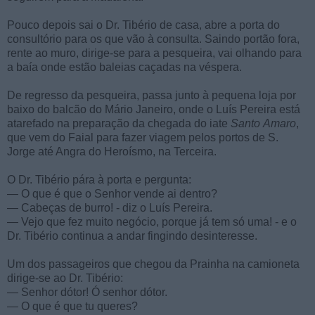
Pouco depois sai o Dr. Tibério de casa, abre a porta do
consultório para os que vão à consulta. Saindo portão fora,
rente ao muro, dirige-se para a pesqueira, vai olhando para
a baía onde estão baleias caçadas na véspera.
De regresso da pesqueira, passa junto à pequena loja por
baixo do balcão do Mário Janeiro, onde o Luís Pereira está
atarefado na preparação da chegada do iate
Santo
Amaro
,
que vem do Faial para fazer viagem pelos portos de S.
Jorge até Angra do Heroísmo, na Terceira.
O Dr. Tibério pára à porta e pergunta:
— O que é que o Senhor vende ai dentro?
— Cabeças de burro! - diz o Luís Pereira.
— Vejo que fez muito negócio, porque já tem só uma! - e o
Dr. Tibério continua a andar fingindo desinteresse.
Um dos passageiros que chegou da Prainha na camioneta
dirige-se ao Dr. Tibério:
— Senhor dótor! Ó senhor dótor.
— O que é que tu queres?