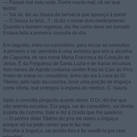
— Passei mal esta noite. Dormi munto mal, nã sei que
tenho!
— Vai ali, diz ao Sousa da farmácia que apareça à porta!
— Ó Sousa tu tens...? - lá diz o nome dum medicamento.
Quando o homem regressa, diz-lhe como deve ser tomado.
Estava feita a primeira consulta do dia.
Em seguida, entra no consultório, para iniciar as consultas.
A primeira a ser atendida é uma senhora que tem a alcunha
de
Capucha
, de seu nome Maria Francisca do Coração de
Jesus. É da Freguesia de Santa Luzia e de fracos recursos.
Nos meses de Agosto costuma vender fruta no Cais do Pico.
Antes de entrar no consultório, tinha ido ela à casa do Dr.
Tibério, pelo lado da cozinha, levar uma porção de linguiça
como oferta, que entregou à esposa do médico, D. Isaura.
Após a consulta pergunta quanto devia. O Dr. diz-lhe que
são setenta escudos. Ela paga, sai do consultório, vai direita
à porta da cozinha, bate e diz à criada que lhe aparece:
— O senhor dótor Tibério diz p'ra me dares a linguiça
porque nã na pode comer que le faz mal.
Recebe a linguiça, sai portão fora e foi vendê-la por cem
escudos!