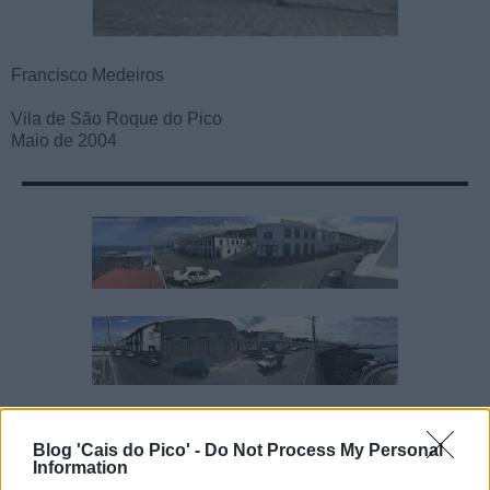
Francisco Medeiros
Vila de São Roque do Pico
Maio de 2004
Ivo Sousa
à(s)
00:00
Blog 'Cais do Pico' -
Do Not Process My Personal
Partilhar
Information