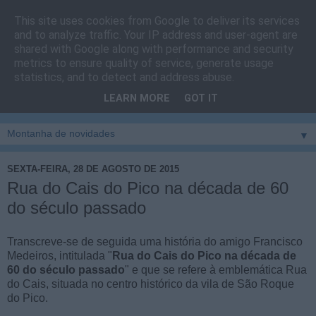
This site uses cookies from Google to deliver its services
Cais do Pico
and to analyze traffic. Your IP address and user-agent are
shared with Google along with performance and security
metrics to ensure quality of service, generate usage
Blog
sobre um pouco de tudo relacionado com a ilha
statistics, and to detect and address abuse.
montanha, sendo dado destaque à zona do Cais do Pico, à
LEARN MORE
GOT IT
vila e ao concelho de São Roque do Pico
▼
SEXTA-FEIRA, 28 DE AGOSTO DE 2015
Rua do Cais do Pico na década de 60
do século passado
Transcreve-se de seguida uma história do amigo Francisco
Medeiros, intitulada "
Rua do Cais do Pico na década de
60 do século passado
" e que se refere à emblemática Rua
do Cais, situada no centro histórico da vila de São Roque
do Pico.