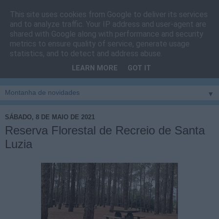
This site uses cookies from Google to deliver its services
Cais do Pico
and to analyze traffic. Your IP address and user-agent are
shared with Google along with performance and security
metrics to ensure quality of service, generate usage
Blog
sobre um pouco de tudo relacionado com a ilha
statistics, and to detect and address abuse.
montanha, sendo dado destaque à zona do Cais do Pico, à
LEARN MORE
GOT IT
vila e ao concelho de São Roque do Pico
▼
SÁBADO, 8 DE MAIO DE 2021
Reserva Florestal de Recreio de Santa
Luzia