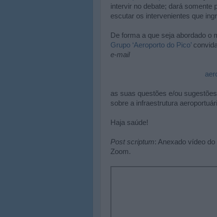
intervir no debate; dará somente p
escutar os intervenientes que i
De forma a que seja abordado o m
Grupo ‘Aeroporto do Pico’
convida
e-mail
aer
as suas questões e/ou sugestões 
sobre a infraestrutura aeroportuár
Haja saúde!
Post scriptum
: Anexado vídeo do
Zoom.