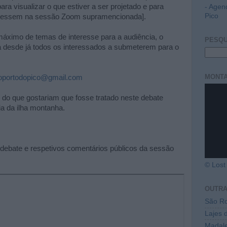
ara visualizar o que estiver a ser projetado e para
- Agen
Pico
ngressem na sessão Zoom supramencionada].
áximo de temas de interesse para a audiência, o
PESQU
 desde já todos os interessados a submeterem para o
MONTA
oportodopico@gmail.com
do que gostariam que fosse tratado neste debate
ia da ilha montanha.
 debate e respetivos comentários públicos da sessão
© Lost 
OUTR
São Ro
Lajes 
Madal