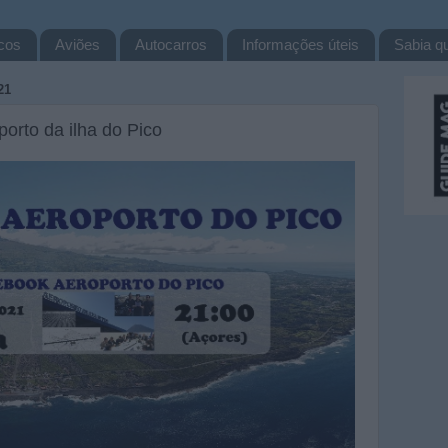
cos
Aviões
Autocarros
Informações úteis
Sabia qu
21
orto da ilha do Pico