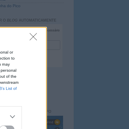
ha do Pico
R O
BLOG
AUTOMATICAMENTE
*
campo necessário
*
duzir e-mail
sonal or
ection to
ou may
 personal
out of the
 downstream
B’s List of
ACTO DO
BLOG
aisdopico.pt
SÃO DO ESTADO DO TEMPO