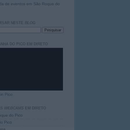
da de eventos em São Roque do
ISAR NESTE
BLOG
NHA DO PICO EM DIRETO
in Pico
AS
WEBCAMS
EM DIRETO
que do Pico
do Pico
ena