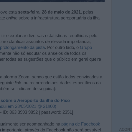
ove esta
sexta-feira
,
28 de maio de 2021
, pelas
ate
online
sobre a infraestrutura aeroportuária da ilha
tir e explanar diversas estatísticas recolhidas pelo
omo clarificar assuntos de elevada importância,
 prolongamento da pista
. Por outro lado, o
Grupo
mente não só escutar os anseios de todos os
r todas as sugestões que o público em geral queira
plataforma Zoom, sendo que estão todos convidados a
seguinte
link
[ou recorrendo aos dados específicos da
bém se indicam de seguida]:
sobre o Aeroporto da ilha do Pico
 aqui em 28/05/2021 @ 21h00)
ID: 863 3993 9892 | password: 2351]
 igualmente ser acompanhado na
página de Facebook
ACONT
a importante: através do Facebook não será possível