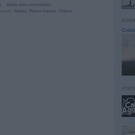
0
Ainda sem comentários
quetas:
Aviões
,
Planos futuros
,
Vídeos
CLIQU
Cróni
POST