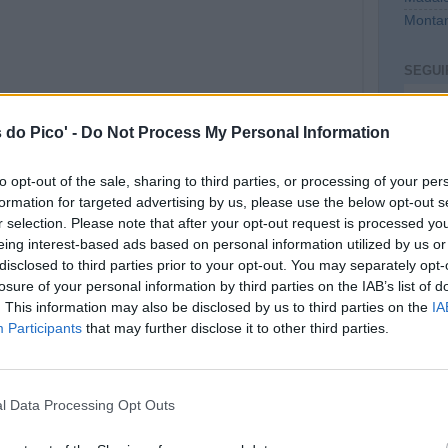
Montan
SEGUI
Intro
 do Pico' -
Do Not Process My Personal Information
to opt-out of the sale, sharing to third parties, or processing of your per
formation for targeted advertising by us, please use the below opt-out s
r selection. Please note that after your opt-out request is processed y
eing interest-based ads based on personal information utilized by us or
disclosed to third parties prior to your opt-out. You may separately opt-
losure of your personal information by third parties on the IAB’s list of
. This information may also be disclosed by us to third parties on the
IA
CONT
Participants
that may further disclose it to other third parties.
te. Parabéns pelo vosso empenho nesta causa e
mail@c
e!
:
https://www.youtube.com/watch?
PREVI
l Data Processing Opt Outs
ite. Só para salientar que relativamente à
r o Pico mais apelativo a quem pratica aviação