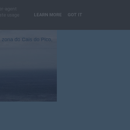
ser-agent
rate usage
LEARN MORE
GOT IT
 zona do Cais do Pico,