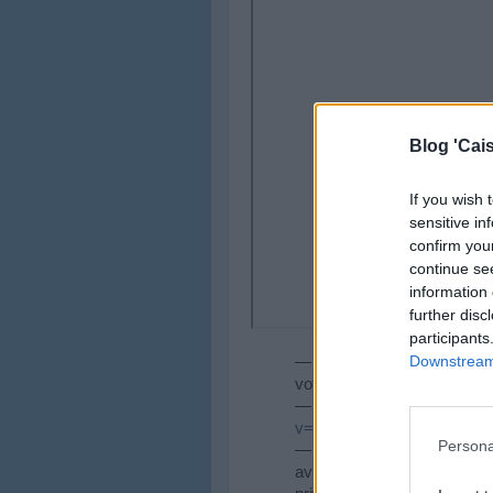
Blog 'Cais
If you wish 
sensitive in
confirm you
continue se
information 
further disc
participants
Downstream 
— Genuína Sousa: Boa noi
votos de um profícuo debat
— Bruno Rodrigues: Vídeo
v=XRGchKi89Mw
Persona
— Nelson Xavier: Olá boa no
aviação privada, para torna