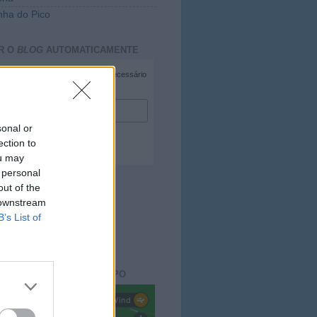
ha do Pico
R O
BLOG
AUTOMATICAMENTE
*
campo necessário
*
duzir e-mail
sonal or
ection to
ou may
 personal
out of the
 downstream
B’s List of
ACTO DO
BLOG
aisdopico.pt
SÃO DO ESTADO DO TEMPO