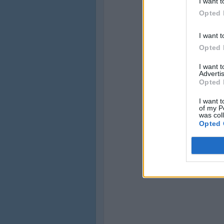
I want t
Opted 
I want t
Opted 
I want 
Advertis
Opted 
I want t
of my P
was col
Opted 