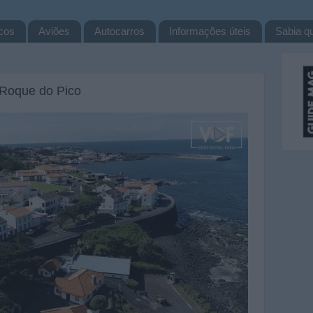
cos
Aviões
Autocarros
Informações úteis
Sabia qu
 Roque do Pico