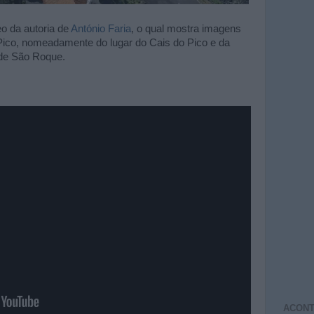
o da autoria de
António Faria
, o qual mostra imagens
Pico, nomeadamente do lugar do Cais do Pico e da
 de São Roque.
ACONT