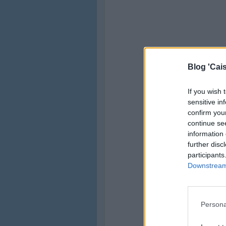
Blog 'Cais
If you wish 
sensitive in
confirm you
continue se
information 
further disc
participants
Downstream 
Persona