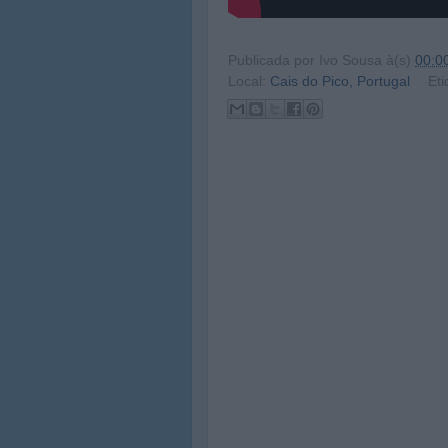
Publicada por
Ivo Sousa
à(s)
00:0
Local:
Cais do Pico, Portugal
Eti