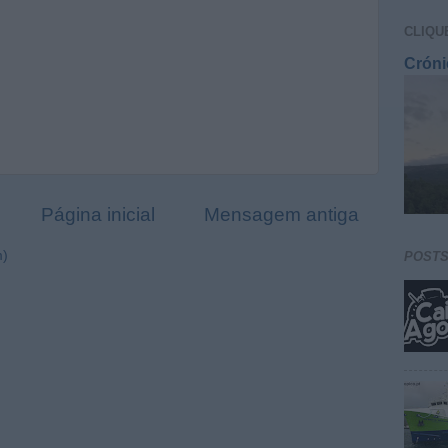
CLIQU
Cróni
Página inicial
Mensagem antiga
m)
POST