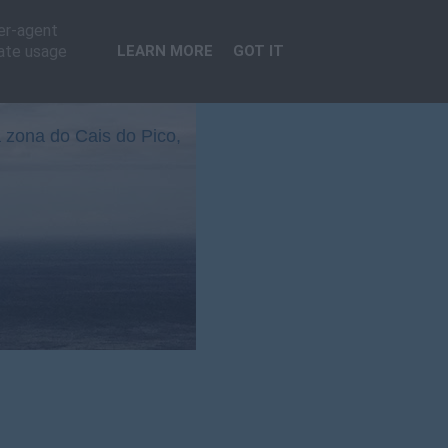
ser-agent
rate usage
LEARN MORE
GOT IT
 zona do Cais do Pico,