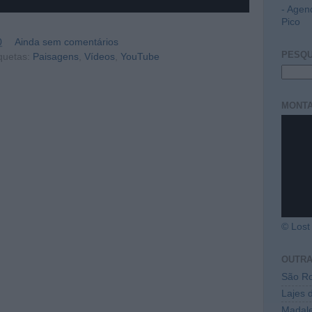
- Agen
Pico
0
Ainda sem comentários
PESQU
quetas:
Paisagens
,
Vídeos
,
YouTube
MONTA
© Lost 
OUTR
São Ro
Lajes 
Madal