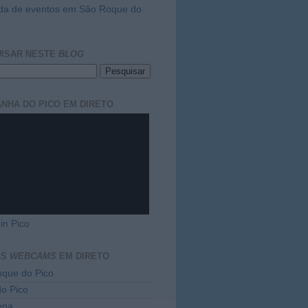
da de eventos em São Roque do
ISAR NESTE
BLOG
NHA DO PICO EM DIRETO
in Pico
AS
WEBCAMS
EM DIRETO
que do Pico
do Pico
ena