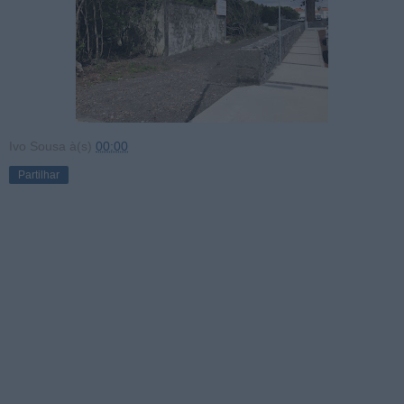
Ivo Sousa
à(s)
00:00
Partilhar