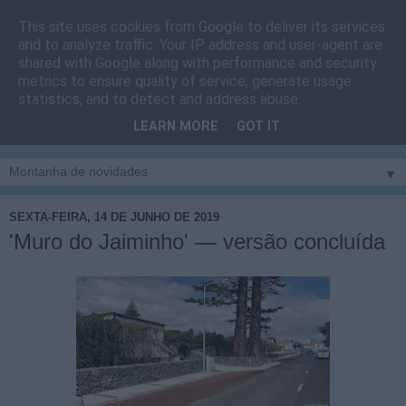
This site uses cookies from Google to deliver its services
Cais do Pico
and to analyze traffic. Your IP address and user-agent are
shared with Google along with performance and security
metrics to ensure quality of service, generate usage
Blog
sobre um pouco de tudo relacionado com a ilha
statistics, and to detect and address abuse.
montanha, sendo dado destaque à zona do Cais do Pico, à
LEARN MORE
GOT IT
vila e ao concelho de São Roque do Pico
▼
SEXTA-FEIRA, 14 DE JUNHO DE 2019
'Muro do Jaiminho' — versão concluída