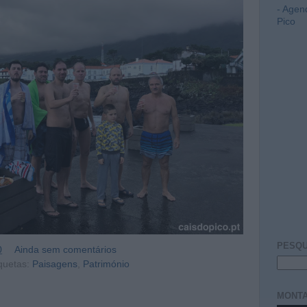
- Agen
Pico
PESQU
0
Ainda sem comentários
quetas:
Paisagens
,
Património
MONTA