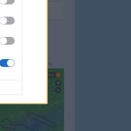
Blog Cais do Pico
ACTO DO
BLOG
aisdopico.pt
SÃO DO ESTADO DO TEMPO