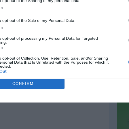
o opt-out of the Sharing of my personal data.
In
o opt-out of the Sale of my Personal Data.
In
to opt-out of processing my Personal Data for Targeted
ing.
CONT
In
mail@c
o opt-out of Collection, Use, Retention, Sale, and/or Sharing
ersonal Data that Is Unrelated with the Purposes for which it
PREVI
lected.
Out
CONFIRM