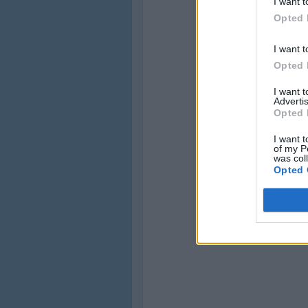
I want t
Opted 
I want t
Opted 
I want 
Advertis
Opted 
I want t
of my P
was col
Opted 