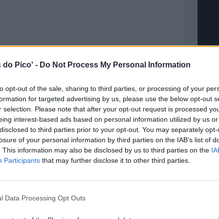
 do Pico' -
Do Not Process My Personal Information
© Lost 
to opt-out of the sale, sharing to third parties, or processing of your per
formation for targeted advertising by us, please use the below opt-out s
OUTR
r selection. Please note that after your opt-out request is processed y
São Ro
eing interest-based ads based on personal information utilized by us or
Lajes 
disclosed to third parties prior to your opt-out. You may separately opt-
Madal
losure of your personal information by third parties on the IAB’s list of
Montan
. This information may also be disclosed by us to third parties on the
IA
Participants
that may further disclose it to other third parties.
SEGUI
l Data Processing Opt Outs
Intro