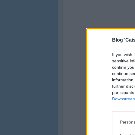
Blog 'Cais
If you wish 
sensitive in
confirm you
continue se
information 
further disc
participants
Downstream 
Persona