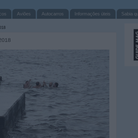
cos
Aviões
Autocarros
Informações úteis
Sabia qu
018
2018