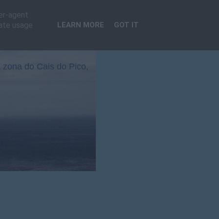
ser-agent
rate usage
LEARN MORE
GOT IT
 zona do Cais do Pico,