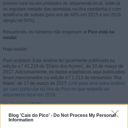
turismo rural ou em unidades de alojamento local, onde já
se registam metade das dormidas na ilha montanha e com
tendência de subida (pois era de 40% em 2015 e em 2016
atingiu os 50%).
Resumindo, os números não enganam:
o Pico está na
moda!
Haja saúde!
Post scriptum
: Esta análise foi igualmente publicada na
edição n.º 41.219 do 'Diário dos Açores', de 10 de março de
2017. Adicionalmente, os dados estatísticos aqui publicados
foram mencionados na edição n.º 1.213 do semanário 'Ilha
Maior', de 17 de março de 2017.
Link
para uma outra análise
ao caso particular da ilha do Pico no que respeita ao
alojamento local em 2016
.
Ivo Sousa
à(s)
00:00
Partilhar
Blog 'Cais do Pico' -
Do Not Process My Personal
Information