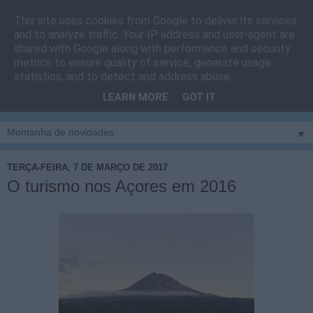
This site uses cookies from Google to deliver its services
Cais do Pico
and to analyze traffic. Your IP address and user-agent are
shared with Google along with performance and security
metrics to ensure quality of service, generate usage
Blog
sobre um pouco de tudo relacionado com a ilha
statistics, and to detect and address abuse.
montanha, sendo dado destaque à zona do Cais do Pico, à
LEARN MORE
GOT IT
vila e ao concelho de São Roque do Pico
▼
TERÇA-FEIRA, 7 DE MARÇO DE 2017
O turismo nos Açores em 2016