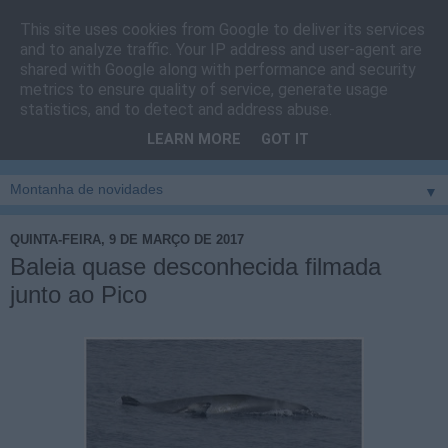
This site uses cookies from Google to deliver its services
Cais do Pico
and to analyze traffic. Your IP address and user-agent are
shared with Google along with performance and security
metrics to ensure quality of service, generate usage
Blog
sobre um pouco de tudo relacionado com a ilha
statistics, and to detect and address abuse.
montanha, sendo dado destaque à zona do Cais do Pico, à
LEARN MORE
GOT IT
vila e ao concelho de São Roque do Pico
▼
QUINTA-FEIRA, 9 DE MARÇO DE 2017
Baleia quase desconhecida filmada
junto ao Pico