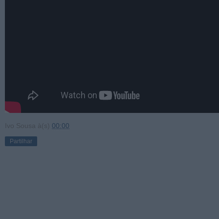
Ivo Sousa
à(s)
00:00
Partilhar