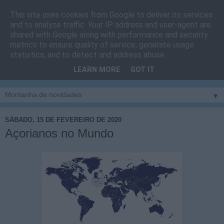
This site uses cookies from Google to deliver its services
Cais do Pico
and to analyze traffic. Your IP address and user-agent are
shared with Google along with performance and security
metrics to ensure quality of service, generate usage
Blog
sobre um pouco de tudo relacionado com a ilha
statistics, and to detect and address abuse.
montanha, sendo dado destaque à zona do Cais do Pico, à
LEARN MORE
GOT IT
vila e ao concelho de São Roque do Pico
▼
SÁBADO, 15 DE FEVEREIRO DE 2020
Açorianos no Mundo