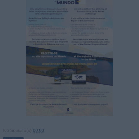
Ivo Sousa
à(s)
00:00