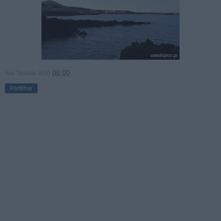
Ivo Sousa
à(s)
00:00
Partilhar