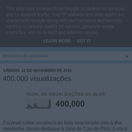
This site uses cookies from Google to deliver its services
Cais do Pico
and to analyze traffic. Your IP address and user-agent are
shared with Google along with performance and security
metrics to ensure quality of service, generate usage
Blog
sobre um pouco de tudo relacionado com a ilha
statistics, and to detect and address abuse.
montanha, sendo dado destaque à zona do Cais do Pico, à
LEARN MORE
GOT IT
vila e ao concelho de São Roque do Pico
▼
SÁBADO, 12 DE NOVEMBRO DE 2016
400.000 visualizações
Escrever sobre um pouco de tudo relacionado com a ilha
montanha, dando destaque à zona do Cais do Pico, à vila e