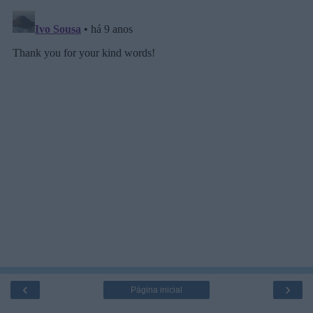
‹
›
Página inicial