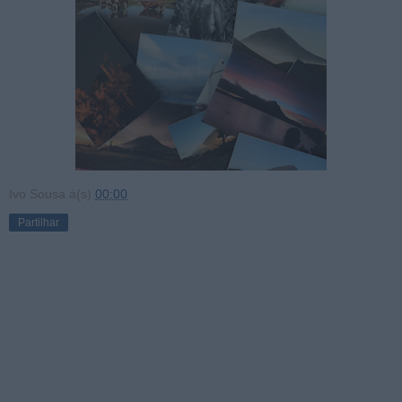
Ivo Sousa
à(s)
00:00
Partilhar