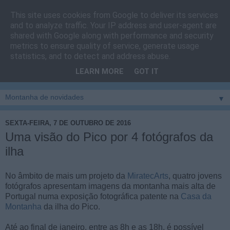
This site uses cookies from Google to deliver its services
Cais do Pico
and to analyze traffic. Your IP address and user-agent are
shared with Google along with performance and security
metrics to ensure quality of service, generate usage
Blog
sobre um pouco de tudo relacionado com a ilha
statistics, and to detect and address abuse.
montanha, sendo dado destaque à zona do Cais do Pico, à
LEARN MORE
GOT IT
vila e ao concelho de São Roque do Pico
▼
SEXTA-FEIRA, 7 DE OUTUBRO DE 2016
Uma visão do Pico por 4 fotógrafos da
ilha
No âmbito de mais um projeto da
MiratecArts
, quatro jovens
fotógrafos apresentam imagens da montanha mais alta de
Portugal numa exposição fotográfica patente na
Casa da
Montanha
da ilha do Pico.
Até ao final de janeiro, entre as 8h e as 18h, é possível