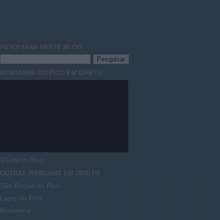
PESQUISAR NESTE
BLOG
MONTANHA DO PICO EM DIRETO
© Lost in Pico
OUTRAS
WEBCAMS
EM DIRETO
São Roque do Pico
Lajes do Pico
Madalena