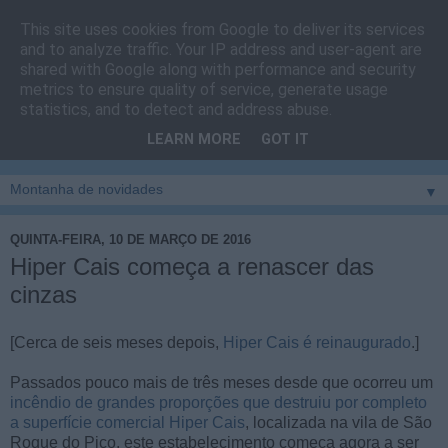
This site uses cookies from Google to deliver its services
Cais do Pico
and to analyze traffic. Your IP address and user-agent are
shared with Google along with performance and security
metrics to ensure quality of service, generate usage
Blog
sobre um pouco de tudo relacionado com a ilha
statistics, and to detect and address abuse.
montanha, sendo dado destaque à zona do Cais do Pico, à
LEARN MORE
GOT IT
vila e ao concelho de São Roque do Pico
▼
QUINTA-FEIRA, 10 DE MARÇO DE 2016
Hiper Cais começa a renascer das
cinzas
[Cerca de seis meses depois,
Hiper Cais é reinaugurado
.]
Passados pouco mais de três meses desde que ocorreu um
incêndio de grandes proporções que destruiu por completo
a superfície comercial Hiper Cais
, localizada na vila de São
Roque do Pico, este estabelecimento começa agora a ser