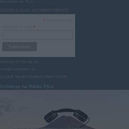
Montanha do Pico
SEGUIR O
BLOG
AUTOMATICAMENTE
*
campo necessário
*
Introduzir e-mail
CONTACTO DO
BLOG
mail@caisdopico.pt
CLIQUE NA MONTANHA PARA OUVIR:
Crónicas na Rádio Pico