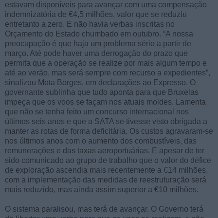
estavam disponíveis para avançar com uma compensação
indemnizatória de €4,5 milhões, valor que se reduziu
entretanto a zero. E não havia verbas inscritas no
Orçamento do Estado chumbado em outubro. “A nossa
preocupação é que haja um problema sério a partir de
março. Até pode haver uma derrogação do prazo que
permita que a operação se realize por mais algum tempo e
até ao verão, mas será sempre com recurso a expedientes”,
sinalizou Mota Borges, em declarações ao Expresso. O
governante sublinha que tudo aponta para que Bruxelas
impeça que os voos se façam nos atuais moldes. Lamenta
que não se tenha feito um concurso internacional nos
últimos seis anos e que a SATA se tivesse visto obrigada a
manter as rotas de forma deficitária. Os custos agravaram-se
nos últimos anos com o aumento dos combustíveis, das
remunerações e das taxas aeroportuárias. E apesar de ter
sido comunicado ao grupo de trabalho que o valor do défice
de exploração ascendia mais recentemente a €14 milhões,
com a implementação das medidas de reestruturação será
mais reduzido, mas ainda assim superior a €10 milhões.
O sistema paralisou, mas terá de avançar. O Governo terá