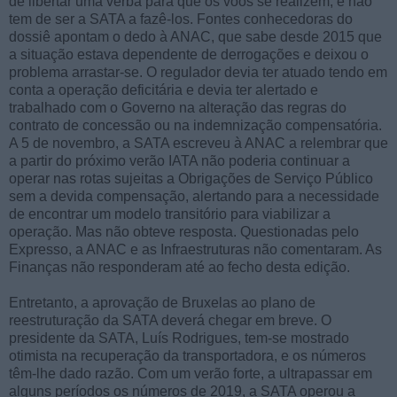
de libertar uma verba para que os voos se realizem, e não
tem de ser a SATA a fazê-los. Fontes conhecedoras do
dossiê apontam o dedo à ANAC, que sabe desde 2015 que
a situação estava dependente de derrogações e deixou o
problema arrastar-se. O regulador devia ter atuado tendo em
conta a operação deficitária e devia ter alertado e
trabalhado com o Governo na alteração das regras do
contrato de concessão ou na indemnização compensatória.
A 5 de novembro, a SATA escreveu à ANAC a relembrar que
a partir do próximo verão IATA não poderia continuar a
operar nas rotas sujeitas a Obrigações de Serviço Público
sem a devida compensação, alertando para a necessidade
de encontrar um modelo transitório para viabilizar a
operação. Mas não obteve resposta. Questionadas pelo
Expresso, a ANAC e as Infraestruturas não comentaram. As
Finanças não responderam até ao fecho desta edição.
Entretanto, a aprovação de Bruxelas ao plano de
reestruturação da SATA deverá chegar em breve. O
presidente da SATA, Luís Rodrigues, tem-se mostrado
otimista na recuperação da transportadora, e os números
têm-lhe dado razão. Com um verão forte, a ultrapassar em
alguns períodos os números de 2019, a SATA operou a