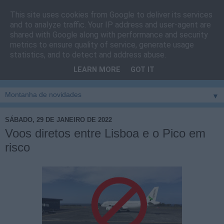
This site uses cookies from Google to deliver its services
Cais do Pico
and to analyze traffic. Your IP address and user-agent are
shared with Google along with performance and security
metrics to ensure quality of service, generate usage
Blog
sobre um pouco de tudo relacionado com a ilha
statistics, and to detect and address abuse.
montanha, sendo dado destaque à zona do Cais do Pico, à
LEARN MORE
GOT IT
vila e ao concelho de São Roque do Pico
▼
SÁBADO, 29 DE JANEIRO DE 2022
Voos diretos entre Lisboa e o Pico em
risco