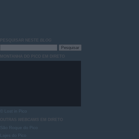
PESQUISAR NESTE
BLOG
MONTANHA DO PICO EM DIRETO
© Lost in Pico
OUTRAS
WEBCAMS
EM DIRETO
São Roque do Pico
Lajes do Pico