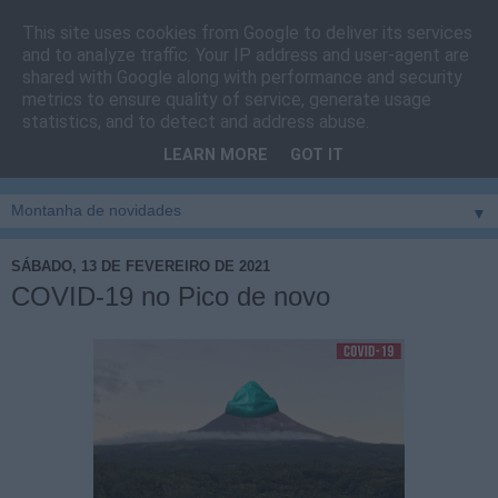
This site uses cookies from Google to deliver its services
Cais do Pico
and to analyze traffic. Your IP address and user-agent are
shared with Google along with performance and security
metrics to ensure quality of service, generate usage
Blog
sobre um pouco de tudo relacionado com a ilha
statistics, and to detect and address abuse.
montanha, sendo dado destaque à zona do Cais do Pico, à
LEARN MORE
GOT IT
vila e ao concelho de São Roque do Pico
▼
SÁBADO, 13 DE FEVEREIRO DE 2021
COVID-19 no Pico de novo