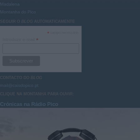
Madalena
Montanha do Pico
SEGUIR O
BLOG
AUTOMATICAMENTE
*
campo necessário
*
Introduzir e-mail
CONTACTO DO
BLOG
mail@caisdopico.pt
CLIQUE NA MONTANHA PARA OUVIR:
Crónicas na Rádio Pico