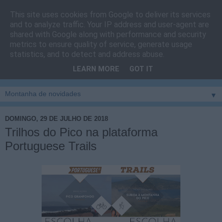
This site uses cookies from Google to deliver its services
Cais do Pico
and to analyze traffic. Your IP address and user-agent are
shared with Google along with performance and security
metrics to ensure quality of service, generate usage
Blog
sobre um pouco de tudo relacionado com a ilha
statistics, and to detect and address abuse.
montanha, sendo dado destaque à zona do Cais do Pico, à
LEARN MORE
GOT IT
vila e ao concelho de São Roque do Pico
▼
DOMINGO, 29 DE JULHO DE 2018
Trilhos do Pico na plataforma
Portuguese Trails