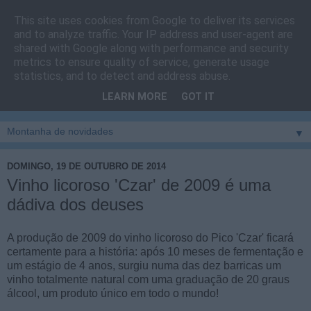
This site uses cookies from Google to deliver its services
Cais do Pico
and to analyze traffic. Your IP address and user-agent are
shared with Google along with performance and security
metrics to ensure quality of service, generate usage
Blog
sobre um pouco de tudo relacionado com a ilha
statistics, and to detect and address abuse.
montanha, sendo dado destaque à zona do Cais do Pico, à
LEARN MORE
GOT IT
vila e ao concelho de São Roque do Pico
▼
DOMINGO, 19 DE OUTUBRO DE 2014
Vinho licoroso 'Czar' de 2009 é uma
dádiva dos deuses
A produção de 2009 do vinho licoroso do Pico 'Czar' ficará
certamente para a história: após 10 meses de fermentação e
um estágio de 4 anos, surgiu numa das dez barricas um
vinho totalmente natural com uma graduação de 20 graus
álcool, um produto único em todo o mundo!