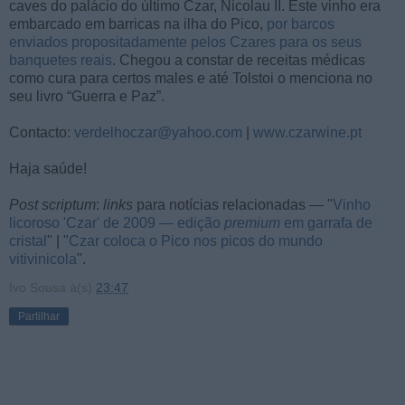
caves do palácio do último Czar, Nicolau II. Este vinho era
embarcado em barricas na ilha do Pico,
por barcos
enviados propositadamente pelos Czares para os seus
banquetes reais
. Chegou a constar de receitas médicas
como cura para certos males e até Tolstoi o menciona no
seu livro “Guerra e Paz”.
Contacto:
verdelhoczar@yahoo.com
|
www.czarwine.pt
Haja saúde!
Post scriptum
:
links
para notícias relacionadas — "
Vinho
licoroso 'Czar' de 2009 — edição
premium
em garrafa de
cristal
" | "
Czar coloca o Pico nos picos do mundo
vitivinicola
".
Ivo Sousa
à(s)
23:47
Partilhar