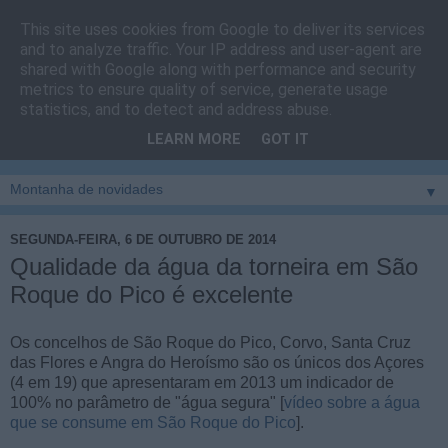
This site uses cookies from Google to deliver its services
Cais do Pico
and to analyze traffic. Your IP address and user-agent are
shared with Google along with performance and security
metrics to ensure quality of service, generate usage
Blog
sobre um pouco de tudo relacionado com a ilha
statistics, and to detect and address abuse.
montanha, sendo dado destaque à zona do Cais do Pico, à
LEARN MORE
GOT IT
vila e ao concelho de São Roque do Pico
▼
SEGUNDA-FEIRA, 6 DE OUTUBRO DE 2014
Qualidade da água da torneira em São
Roque do Pico é excelente
Os concelhos de São Roque do Pico, Corvo, Santa Cruz
das Flores e Angra do Heroísmo são os únicos dos Açores
(4 em 19) que apresentaram em 2013 um indicador de
100% no parâmetro de "água segura" [
vídeo sobre a água
que se consume em São Roque do Pico
].