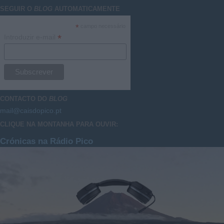
SEGUIR O
BLOG
AUTOMATICAMENTE
*
campo necessário
*
Introduzir e-mail
CONTACTO DO
BLOG
mail@caisdopico.pt
CLIQUE NA MONTANHA PARA OUVIR:
Crónicas na Rádio Pico