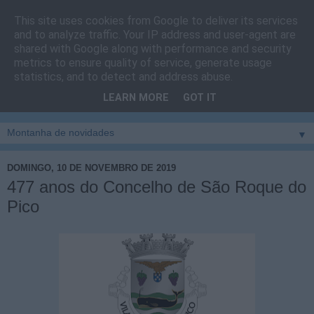
This site uses cookies from Google to deliver its services
Cais do Pico
and to analyze traffic. Your IP address and user-agent are
shared with Google along with performance and security
metrics to ensure quality of service, generate usage
Blog
sobre um pouco de tudo relacionado com a ilha
statistics, and to detect and address abuse.
montanha, sendo dado destaque à zona do Cais do Pico, à
LEARN MORE
GOT IT
vila e ao concelho de São Roque do Pico
▼
DOMINGO, 10 DE NOVEMBRO DE 2019
477 anos do Concelho de São Roque do
Pico