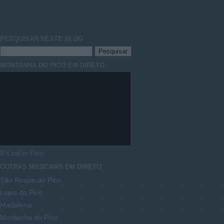
PESQUISAR NESTE
BLOG
MONTANHA DO PICO EM DIRETO
© Lost in Pico
OUTRAS
WEBCAMS
EM DIRETO
São Roque do Pico
Lajes do Pico
Madalena
Montanha do Pico