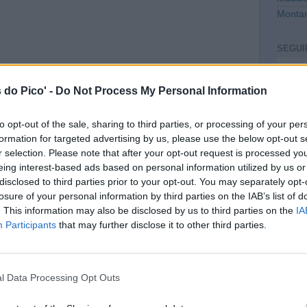
 do Pico' -
Do Not Process My Personal Information
© Lost 
to opt-out of the sale, sharing to third parties, or processing of your per
formation for targeted advertising by us, please use the below opt-out s
OUTR
r selection. Please note that after your opt-out request is processed y
São Ro
eing interest-based ads based on personal information utilized by us or
Lajes 
disclosed to third parties prior to your opt-out. You may separately opt-
Madal
losure of your personal information by third parties on the IAB’s list of
Montan
. This information may also be disclosed by us to third parties on the
IA
Participants
that may further disclose it to other third parties.
SEGUI
l Data Processing Opt Outs
Intro