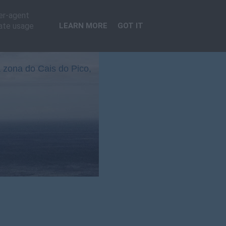
ser-agent
rate usage
LEARN MORE
GOT IT
 zona do Cais do Pico,