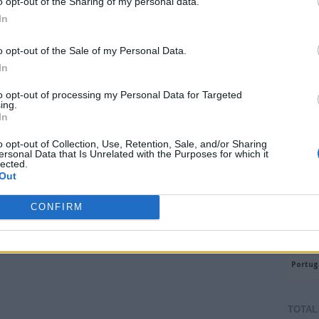
o opt-out of the Sharing of my personal data.
In
o opt-out of the Sale of my Personal Data.
In
to opt-out of processing my Personal Data for Targeted
ing.
CONT
In
mail@c
o opt-out of Collection, Use, Retention, Sale, and/or Sharing
ersonal Data that Is Unrelated with the Purposes for which it
PREVI
lected.
Out
Página inicial
Mensagem antiga
CONFIRM
m)