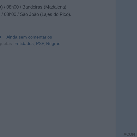
a)
/ 08h00 / Bandeiras (Madalena).
)
/ 08h00 / São João (Lajes do Pico).
0
Ainda sem comentários
quetas:
Entidades
,
PSP
,
Regras
ACONT