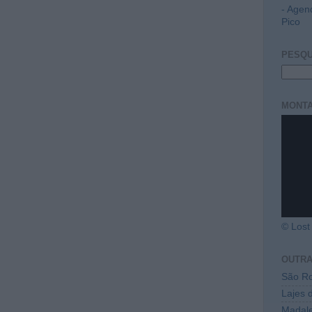
- Agen
Pico
PESQU
MONTA