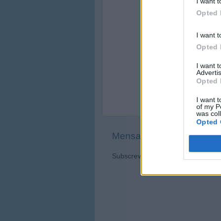
I want t
Opted 
I want t
Opted 
I want 
Advertis
Opted 
I want t
of my P
was col
Opted 
Mensagem mais recente
Subscrever:
Enviar feedback (Ato