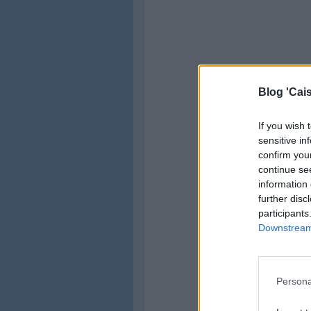
Blog 'Cais
If you wish 
sensitive in
confirm you
continue se
information 
further disc
participants
Downstream 
Persona