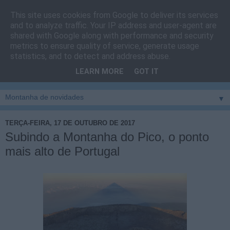
This site uses cookies from Google to deliver its services
Cais do Pico
and to analyze traffic. Your IP address and user-agent are
shared with Google along with performance and security
metrics to ensure quality of service, generate usage
Blog
sobre um pouco de tudo relacionado com a ilha
statistics, and to detect and address abuse.
montanha, sendo dado destaque à zona do Cais do Pico, à
LEARN MORE
GOT IT
vila e ao concelho de São Roque do Pico
▼
TERÇA-FEIRA, 17 DE OUTUBRO DE 2017
Subindo a Montanha do Pico, o ponto
mais alto de Portugal