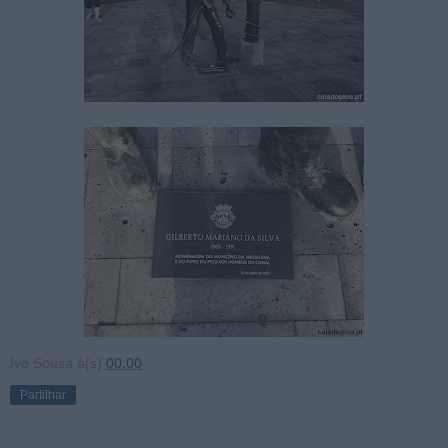
Ivo Sousa
à(s)
00:00
Partilhar