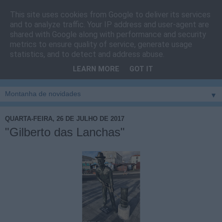
This site uses cookies from Google to deliver its services
Cais do Pico
and to analyze traffic. Your IP address and user-agent are
shared with Google along with performance and security
metrics to ensure quality of service, generate usage
Blog
sobre um pouco de tudo relacionado com a ilha
statistics, and to detect and address abuse.
montanha, sendo dado destaque à zona do Cais do Pico, à
LEARN MORE
GOT IT
vila e ao concelho de São Roque do Pico
▼
QUARTA-FEIRA, 26 DE JULHO DE 2017
"Gilberto das Lanchas"