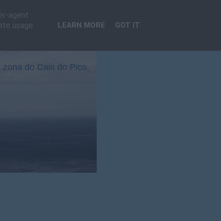
ser-agent
rate usage
LEARN MORE
GOT IT
 zona do Cais do Pico,