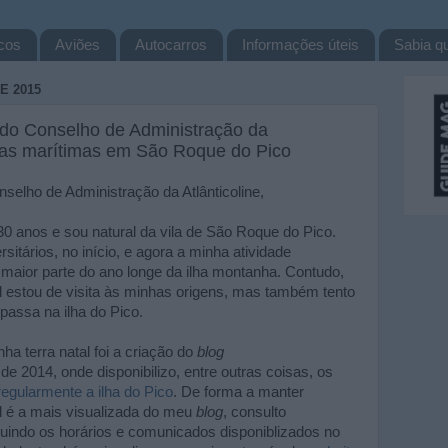
cos
Aviões
Autocarros
Informações úteis
Sabia qu
E 2015
do Conselho de Administração da
alas marítimas em São Roque do Pico
elho de Administração da Atlânticoline,
 anos e sou natural da vila de São Roque do Pico.
itários, no início, e agora a minha atividade
 maior parte do ano longe da ilha montanha. Contudo,
 estou de visita às minhas origens, mas também tento
passa na ilha do Pico.
ha terra natal foi a criação do
blog
o de 2014, onde disponibilizo, entre outras coisas, os
egularmente a ilha do Pico
. De forma a manter
al é a mais visualizada do meu
blog
, consulto
luindo os horários e comunicados disponiblizados no