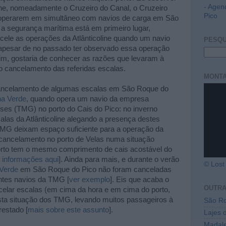
- Agen
line, nomeadamente o Cruzeiro do Canal, o Cruzeiro
Pico
 a operarem em simultâneo com navios de carga em São
a segurança marítima está em primeiro lugar,
ele as operações da Atlânticoline quando um navio
PESQU
 apesar de no passado ter observado essa operação
m, gostaria de conhecer as razões que levaram à
o cancelamento das referidas escalas.
MONTA
ancelamento de algumas escalas em São Roque do
ha Verde
, quando opera um navio da empresa
ses (TMG) no porto do Cais do Pico: no inverno
las da Atlânticoline alegando a presença destes
TMG deixam espaço suficiente para a operação da
e cancelamento no porto de Velas numa situação
porto tem o mesmo comprimento de cais acostável do
 informações aqui
]. Ainda para mais, e durante o verão
© Lost 
 Verde
em São Roque do Pico não foram canceladas
tes navios da TMG [
ver exemplo
]. Eis que acaba o
OUTR
ancelar escalas (em cima da hora e em cima do porto,
 esta situação dos TMG, levando muitos passageiros à
São Ro
estado [
mais sobre este assunto
].
Lajes 
Madal