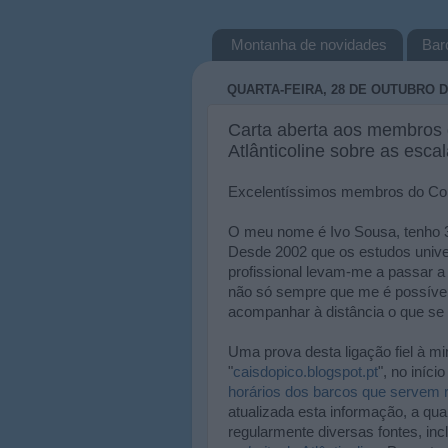
Montanha de novidades
Bar
QUARTA-FEIRA, 28 DE OUTUBRO D
Carta aberta aos membros 
Atlânticoline sobre as esc
Excelentíssimos membros do Cons
O meu nome é Ivo Sousa, tenho 30
Desde 2002 que os estudos univers
profissional levam-me a passar a
não só sempre que me é possível
acompanhar à distância o que se 
Uma prova desta ligação fiel à min
"
caisdopico.blogspot.pt
", no iníci
horários dos barcos que servem r
atualizada esta informação, a qu
regularmente diversas fontes, inc