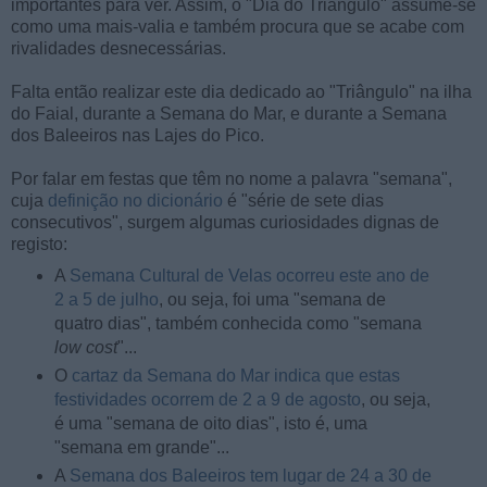
importantes para ver. Assim, o "Dia do Triângulo" assume-se
como uma mais-valia e também procura que se acabe com
rivalidades desnecessárias.
Falta então realizar este dia dedicado ao "Triângulo" na ilha
do Faial, durante a Semana do Mar, e durante a Semana
dos Baleeiros nas Lajes do Pico.
Por falar em festas que têm no nome a palavra "semana",
cuja
definição no dicionário
é "série de sete dias
consecutivos", surgem algumas curiosidades dignas de
registo:
A
Semana Cultural de Velas ocorreu este ano de
2 a 5 de julho
, ou seja, foi uma "semana de
quatro dias", também conhecida como "semana
low cost
"...
O
cartaz da Semana do Mar indica que estas
festividades ocorrem de 2 a 9 de agosto
, ou seja,
é uma "semana de oito dias", isto é, uma
"semana em grande"...
A
Semana dos Baleeiros tem lugar de 24 a 30 de