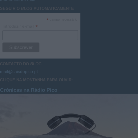
SEGUIR O
BLOG
AUTOMATICAMENTE
*
campo necessário
*
Introduzir e-mail
CONTACTO DO
BLOG
mail@caisdopico.pt
CLIQUE NA MONTANHA PARA OUVIR:
Crónicas na Rádio Pico