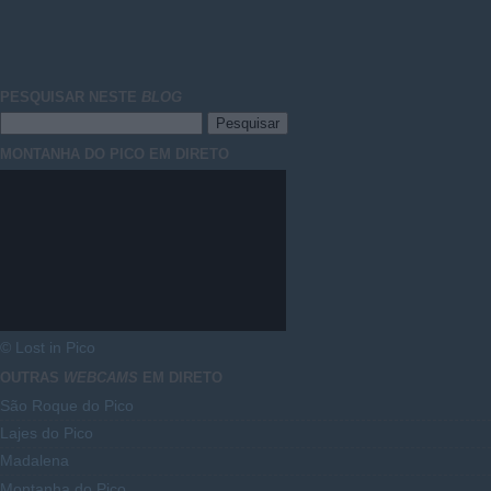
PESQUISAR NESTE
BLOG
MONTANHA DO PICO EM DIRETO
© Lost in Pico
OUTRAS
WEBCAMS
EM DIRETO
São Roque do Pico
Lajes do Pico
Madalena
Montanha do Pico