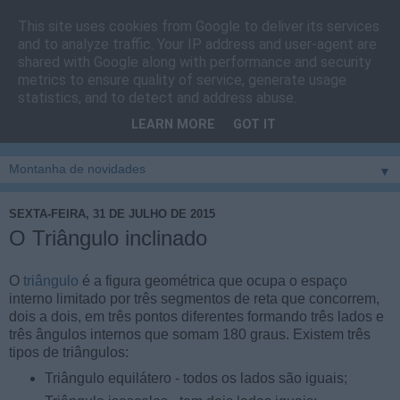
This site uses cookies from Google to deliver its services
Cais do Pico
and to analyze traffic. Your IP address and user-agent are
shared with Google along with performance and security
metrics to ensure quality of service, generate usage
Blog
sobre um pouco de tudo relacionado com a ilha
statistics, and to detect and address abuse.
montanha, sendo dado destaque à zona do Cais do Pico, à
LEARN MORE
GOT IT
vila e ao concelho de São Roque do Pico
▼
SEXTA-FEIRA, 31 DE JULHO DE 2015
O Triângulo inclinado
O
triângulo
é a figura geométrica que ocupa o espaço
interno limitado por três segmentos de reta que concorrem,
dois a dois, em três pontos diferentes formando três lados e
três ângulos internos que somam 180 graus. Existem três
tipos de triângulos:
Triângulo equilátero - todos os lados são iguais;