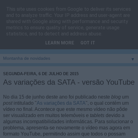
This site uses cookies from Google to deliver its services
Cais do Pico
and to analyze traffic. Your IP address and user-agent are
shared with Google along with performance and security
metrics to ensure quality of service, generate usage
Blog
sobre um pouco de tudo relacionado com a ilha
statistics, and to detect and address abuse.
montanha, sendo dado destaque à zona do Cais do Pico, à
LEARN MORE
GOT IT
vila e ao concelho de São Roque do Pico
▼
SEGUNDA-FEIRA, 6 DE JULHO DE 2015
As variações da SATA - versão YouTube
No dia 15 de junho deste ano foi publicado neste
blog
um
post
intitulado "
As variações da SATA
", o qual contém um
vídeo no final. Acontece que este mesmo vídeo não pôde
ser visualizado em muitos telemóveis e
tablets
devido a
algumas incompatibilidades informáticas. Para solucionar o
problema, apresenta-se novamente o vídeo mas agora em
formato YouTube, permitindo assim que todos o possam