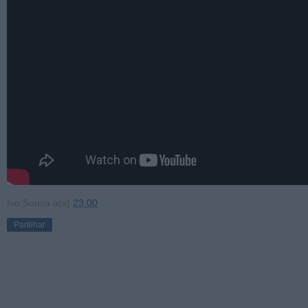
Ivo Sousa
à(s)
23:00
Partilhar