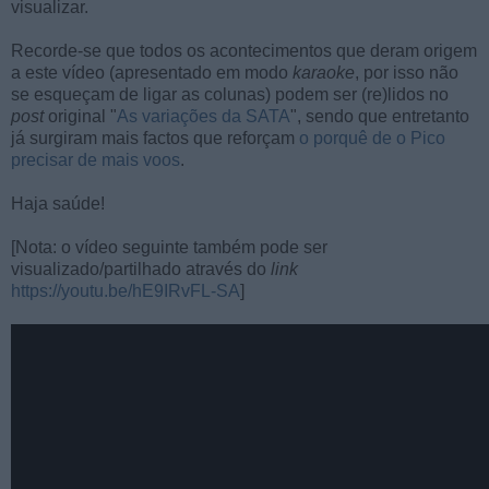
visualizar.
Recorde-se que todos os acontecimentos que deram origem
a este vídeo (apresentado em modo
karaoke
, por isso não
se esqueçam de ligar as colunas) podem ser (re)lidos no
post
original "
As variações da SATA
", sendo que entretanto
já surgiram mais factos que reforçam
o porquê de o Pico
precisar de mais voos
.
Haja saúde!
[Nota: o vídeo seguinte também pode ser
visualizado/partilhado através do
link
https://youtu.be/hE9IRvFL-SA
]