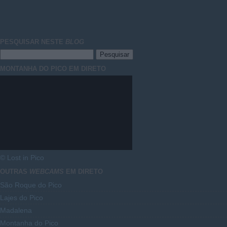
PESQUISAR NESTE
BLOG
MONTANHA DO PICO EM DIRETO
© Lost in Pico
OUTRAS
WEBCAMS
EM DIRETO
São Roque do Pico
Lajes do Pico
Madalena
Montanha do Pico