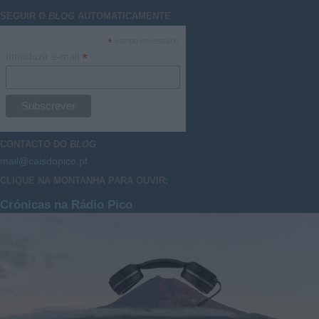
SEGUIR O
BLOG
AUTOMATICAMENTE
*
campo necessário
*
Introduzir e-mail
CONTACTO DO
BLOG
mail@caisdopico.pt
CLIQUE NA MONTANHA PARA OUVIR:
Crónicas na Rádio Pico