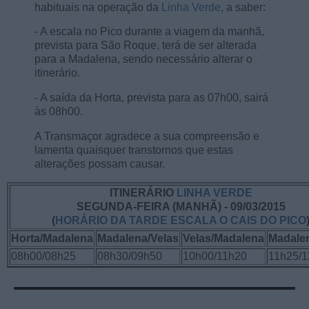
habituais na operação da
Linha Verde
, a saber:
- A escala no Pico durante a viagem da manhã,
prevista para São Roque, terá de ser alterada
para a Madalena, sendo necessário alterar o
itinerário.
- A saída da Horta, prevista para as 07h00, sairá
às 08h00.
A Transmaçor agradece a sua compreensão e
lamenta quaisquer transtornos que estas
alterações possam causar.
ITINERÁRIO
LINHA VERDE
SEGUNDA-FEIRA (MANHÃ) - 09/03/2015
(
HORÁRIO DA TARDE ESCALA O CAIS DO PICO
Horta/Madalena
Madalena/Velas
Velas/Madalena
Madale
08h00/08h25
08h30/09h50
10h00/11h20
11h25/1