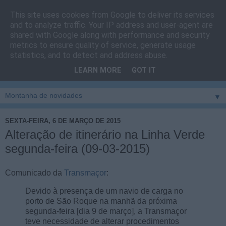
This site uses cookies from Google to deliver its services
Cais do Pico
and to analyze traffic. Your IP address and user-agent are
shared with Google along with performance and security
metrics to ensure quality of service, generate usage
Blog
sobre um pouco de tudo relacionado com a ilha
statistics, and to detect and address abuse.
montanha, sendo dado destaque à zona do Cais do Pico, à
LEARN MORE
GOT IT
vila e ao concelho de São Roque do Pico
▼
SEXTA-FEIRA, 6 DE MARÇO DE 2015
Alteração de itinerário na Linha Verde
segunda-feira (09-03-2015)
Comunicado da
Transmaçor
:
Devido à presença de um navio de carga no
porto de São Roque na manhã da próxima
segunda-feira [dia 9 de março], a Transmaçor
teve necessidade de alterar procedimentos